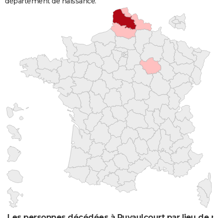
département de naissance.
Les personnes décédées à Ruyaulcourt par lieu de n