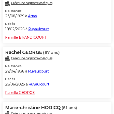
Créer une cagnotte obsèques
City break
Voyage de noces
Climat
Destinations
Voyage nature
Forum
+
PHOTO
Naissance
23/08/1929 à
Arras
GUIDES D'ACHAT
Décès
BONS PLANS
18/02/2026 à
Ruyaulcourt
CARTE DE VOEUX
Famille BRANDICOURT
Carte Bonne année
Carte Pâques
Carte de Noël
Carte Saint-Valentin
Carte d'anniversaire
DICTIONNAIRE
Rachel GEORGE
(87 ans)
Biographies
Expressions
Dictionnaire
Citations
Proverbes
PROGRAMME TV
Créer une cagnotte obsèques
Naissance
COPAINS D'AVANT
29/04/1938 à
Ruyaulcourt
Se connecter
Collèges
Universités
Service militaire
S'inscrire
Lycées
Primaires
Entreprises
Avis de recherche
AVIS DE DÉCÈS
Décès
25/06/2025 à
Ruyaulcourt
FORUM
Famille GEORGE
Lifestyle
Sport
Television
Cinema
Bricolage
Culture
Auto
Voyage
Marie-christine HODICQ
(61 ans)
Créer une cagnotte obsèques