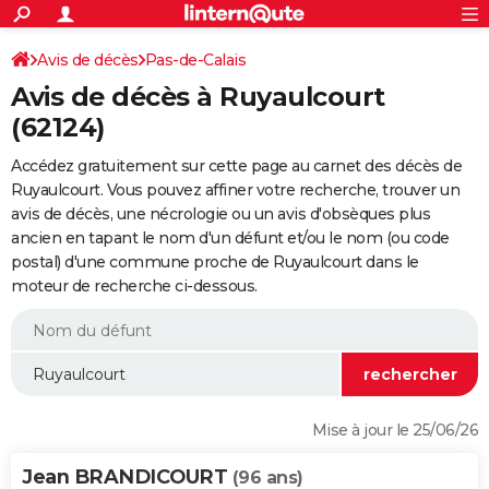
ACTUALITÉS
Connexion
S'inscrire
Avis de décès
Pas-de-Calais
Rechercher
Société
Education
Villes
Politique
Faits Divers
Monde
+
SPORT
Avis de décès à Ruyaulcourt
Football
Cyclisme
Forum
Coupe du monde 2026
Tennis
Rugby
CULTURE
(62124)
TNT
Cinéma
Musique
Programme TV
Streaming
Sorties cinéma
+
FINANCE
Accédez gratuitement sur cette page au carnet des décès de
Ruyaulcourt. Vous pouvez affiner votre recherche, trouver un
Impôts
Immobilier
Banque
Crédit
Retraite
Epargne
Risques naturels par ville
Assurance
AUTO
avis de décès, une nécrologie ou un avis d'obsèques plus
ancien en tapant le nom d'un défunt et/ou le nom (ou code
Réserver un essai
Berlines
Forum auto
Essais
Citadines
SUV
+
HIGH-TECH
postal) d'une commune proche de Ruyaulcourt dans le
moteur de recherche ci-dessous.
Meilleur smartphone
Ordinateurs
Guide high-tech
Mobiles
Internet
Jeux vidéo
+
BRICOLAGE
Aménagement intérieur
Cuisine
Jardinage
+
Forum
Extérieur
Salle de bains
Rangement
WEEK-END
Escapades
Expositions
Week-end nature
Guides de France
Patrimoine
Musées
+
LIFESTYLE
Bien-être
Mode
+
Art de vivre
Loisirs
Modes de vie
SANTE
Mise à jour le 25/06/26
Guide de la santé
Médicaments
+
Alimentation
Maladies
Sommeil
VOYAGE
Jean BRANDICOURT
(96 ans)