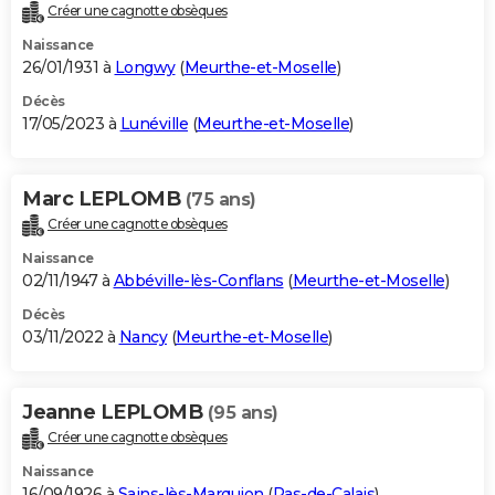
Créer une cagnotte obsèques
Naissance
26/01/1931 à
Longwy
(
Meurthe-et-Moselle
)
Décès
17/05/2023 à
Lunéville
(
Meurthe-et-Moselle
)
Marc LEPLOMB
(75 ans)
Créer une cagnotte obsèques
Naissance
02/11/1947 à
Abbéville-lès-Conflans
(
Meurthe-et-Moselle
)
Décès
03/11/2022 à
Nancy
(
Meurthe-et-Moselle
)
Jeanne LEPLOMB
(95 ans)
Créer une cagnotte obsèques
Naissance
16/09/1926 à
Sains-lès-Marquion
(
Pas-de-Calais
)