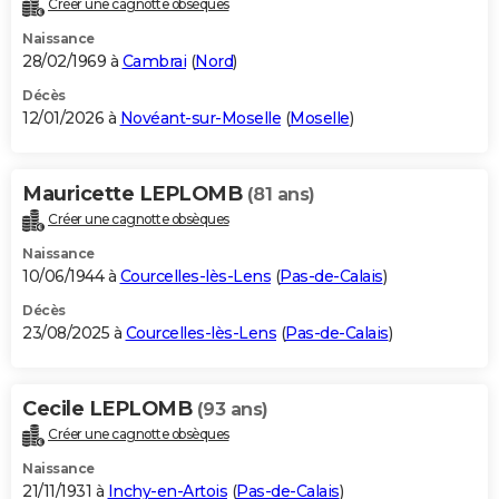
Créer une cagnotte obsèques
City break
Voyage de noces
Climat
Destinations
Voyage nature
Forum
+
PHOTO
Naissance
28/02/1969 à
Cambrai
(
Nord
)
GUIDES D'ACHAT
Décès
12/01/2026 à
Novéant-sur-Moselle
(
Moselle
)
BONS PLANS
CARTE DE VOEUX
Mauricette LEPLOMB
(81 ans)
Carte Bonne année
Carte Pâques
Carte de Noël
Carte Saint-Valentin
Carte d'anniversaire
DICTIONNAIRE
Créer une cagnotte obsèques
Biographies
Expressions
Dictionnaire
Citations
Proverbes
PROGRAMME TV
Naissance
10/06/1944 à
Courcelles-lès-Lens
(
Pas-de-Calais
)
COPAINS D'AVANT
Décès
23/08/2025 à
Courcelles-lès-Lens
(
Pas-de-Calais
)
Se connecter
Collèges
Universités
Service militaire
S'inscrire
Lycées
Primaires
Entreprises
Avis de recherche
AVIS DE DÉCÈS
FORUM
Cecile LEPLOMB
(93 ans)
Lifestyle
Sport
Television
Cinema
Bricolage
Culture
Auto
Voyage
Créer une cagnotte obsèques
Naissance
21/11/1931 à
Inchy-en-Artois
(
Pas-de-Calais
)