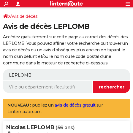
ACTUALITÉS
Connexion
S'inscrire
Avis de décès
Rechercher
Société
Education
Villes
Politique
Faits Divers
Monde
+
SPORT
Avis de décès LEPLOMB
Football
Cyclisme
Forum
Coupe du monde 2026
Tennis
Rugby
CULTURE
Accédez gratuitement sur cette page au carnet des décès des
TNT
Cinéma
Musique
Programme TV
Streaming
Sorties cinéma
+
LEPLOMB. Vous pouvez affiner votre recherche ou trouver un
FINANCE
avis de décès ou un avis d'obsèques plus ancien en tapant le
Impôts
Immobilier
Banque
Crédit
Retraite
Epargne
Risques naturels par ville
Assurance
AUTO
nom d'un défunt et/ou le nom ou le code postal d'une
commune dans le moteur de recherche ci-dessous.
Réserver un essai
Berlines
Forum auto
Essais
Citadines
SUV
+
HIGH-TECH
Meilleur smartphone
Ordinateurs
Guide high-tech
Mobiles
Internet
Jeux vidéo
+
BRICOLAGE
Aménagement intérieur
Cuisine
Jardinage
+
Forum
Extérieur
Salle de bains
Rangement
WEEK-END
Escapades
Expositions
Week-end nature
Guides de France
Patrimoine
Musées
+
LIFESTYLE
NOUVEAU :
publiez un
avis de décès gratuit
sur
Linternaute.com
Bien-être
Mode
+
Art de vivre
Loisirs
Modes de vie
SANTE
Nicolas LEPLOMB
Guide de la santé
Médicaments
+
Alimentation
Maladies
Sommeil
(56 ans)
VOYAGE