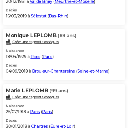
20/12/1931 à
Val de Briey
(
Meurthe-et-Moselle
)
Décès
16/03/2019 à
Sélestat
(
Bas-Rhin
)
Monique LEPLOMB
(89 ans)
Créer une cagnotte obsèques
Naissance
18/04/1929 à
Paris
(
Paris
)
Décès
04/09/2018 à
Brou-sur-Chantereine
(
Seine-et-Marne
)
Marie LEPLOMB
(99 ans)
Créer une cagnotte obsèques
Naissance
25/07/1918 à
Paris
(
Paris
)
Décès
30/01/2018 à
Chartres
(
Eure-et-Loir
)