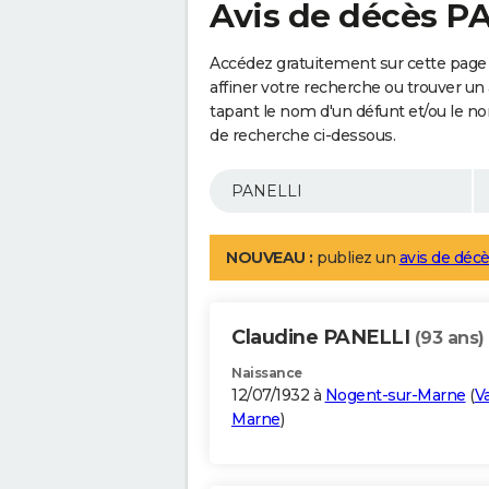
Avis de décès P
Accédez gratuitement sur cette page
affiner votre recherche ou trouver un
tapant le nom d'un défunt et/ou le 
de recherche ci-dessous.
NOUVEAU :
publiez un
avis de décè
Claudine PANELLI
(93 ans)
Naissance
12/07/1932 à
Nogent-sur-Marne
(
V
Marne
)