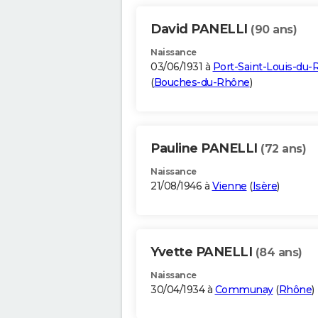
David PANELLI
(90 ans)
Naissance
03/06/1931 à
Port-Saint-Louis-du
(
Bouches-du-Rhône
)
Pauline PANELLI
(72 ans)
Naissance
21/08/1946 à
Vienne
(
Isère
)
Yvette PANELLI
(84 ans)
Naissance
30/04/1934 à
Communay
(
Rhône
)