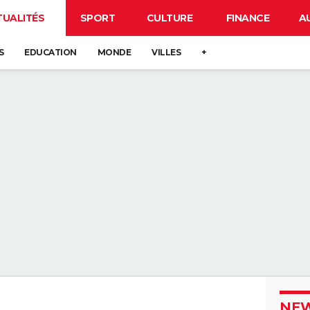
TUALITÉS
SPORT
CULTURE
FINANCE
A
S
EDUCATION
MONDE
VILLES
+
NEW