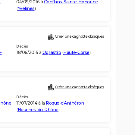
-
04/09/2016 à
Conflans-Sainte-Honorine
(
Yvelines
)
Créer une cagnotte obsèques
Décès
-
18/06/2015 à
Ogliastro
(
Haute-Corse
)
Créer une cagnotte obsèques
Décès
Rhône
11/07/2014 à la
Roque-d'Anthéron
(
Bouches-du-Rhône
)