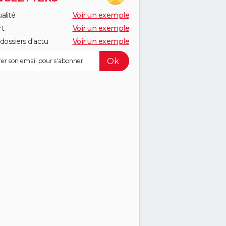
alité
Voir un exemple
rt
Voir un exemple
dossiers d'actu
Voir un exemple