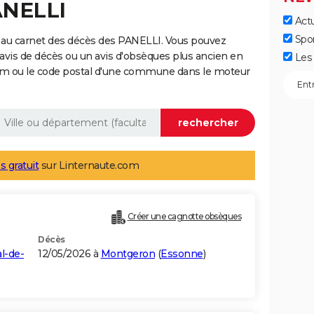
ANELLI
Actu
Spo
 au carnet des décès des PANELLI. Vous pouvez
 avis de décès ou un avis d'obsèques plus ancien en
Les 
nom ou le code postal d'une commune dans le moteur
s gratuit
sur Linternaute.com
Créer une cagnotte obsèques
Décès
al-de-
12/05/2026 à
Montgeron
(
Essonne
)