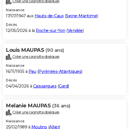
Créer une cagnotte obsèques
City break
Voyage de noces
Climat
Destinations
Voyage nature
Forum
+
PHOTO
Naissance
17/07/1947 aux
Hauts-de-Caux
(
Seine-Maritime
)
GUIDES D'ACHAT
Décès
12/05/2026 à la
Roche-sur-Yon
(
Vendée
)
BONS PLANS
CARTE DE VOEUX
Louis MAUPAS
(90 ans)
Carte Bonne année
Carte Pâques
Carte de Noël
Carte Saint-Valentin
Carte d'anniversaire
DICTIONNAIRE
Créer une cagnotte obsèques
Biographies
Expressions
Dictionnaire
Citations
Proverbes
PROGRAMME TV
Naissance
16/11/1935 à
Pau
(
Pyrénées-Atlantiques
)
COPAINS D'AVANT
Décès
04/04/2026 à
Caissargues
(
Gard
)
Se connecter
Collèges
Universités
Service militaire
S'inscrire
Lycées
Primaires
Entreprises
Avis de recherche
AVIS DE DÉCÈS
FORUM
Melanie MAUPAS
(36 ans)
Lifestyle
Sport
Television
Cinema
Bricolage
Culture
Auto
Voyage
Créer une cagnotte obsèques
Naissance
25/02/1989 à
Moulins
(
Allier
)