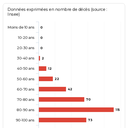
Données exprimées en nombre de décès (source :
Insee)
Moins de 10 ans
0
10-20 ans
0
20-30 ans
0
30-40 ans
2
40-50 ans
12
50-60 ans
22
60-70 ans
42
70-80 ans
70
80-90 ans
115
90-100 ans
73