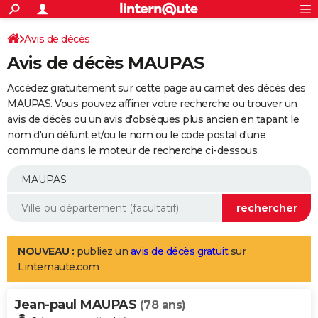
ACTUALITÉS
Connexion
S'inscrire
Avis de décès
Rechercher
Société
Education
Villes
Politique
Faits Divers
Monde
+
SPORT
Avis de décès MAUPAS
Football
Cyclisme
Forum
Coupe du monde 2026
Tennis
Rugby
CULTURE
Accédez gratuitement sur cette page au carnet des décès des
TNT
Cinéma
Musique
Programme TV
Streaming
Sorties cinéma
+
MAUPAS. Vous pouvez affiner votre recherche ou trouver un
FINANCE
avis de décès ou un avis d'obsèques plus ancien en tapant le
Impôts
Immobilier
Banque
Crédit
Retraite
Epargne
Risques naturels par ville
Assurance
AUTO
nom d'un défunt et/ou le nom ou le code postal d'une
commune dans le moteur de recherche ci-dessous.
Réserver un essai
Berlines
Forum auto
Essais
Citadines
SUV
+
HIGH-TECH
Meilleur smartphone
Ordinateurs
Guide high-tech
Mobiles
Internet
Jeux vidéo
+
BRICOLAGE
Aménagement intérieur
Cuisine
Jardinage
+
Forum
Extérieur
Salle de bains
Rangement
WEEK-END
Escapades
Expositions
Week-end nature
Guides de France
Patrimoine
Musées
+
LIFESTYLE
NOUVEAU :
publiez un
avis de décès gratuit
sur
Linternaute.com
Bien-être
Mode
+
Art de vivre
Loisirs
Modes de vie
SANTE
Jean-paul MAUPAS
Guide de la santé
Médicaments
+
Alimentation
Maladies
Sommeil
(78 ans)
VOYAGE