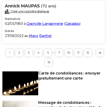
Annick MAUPAS
(72 ans)
Créer une cagnotte obsèques
Naissance
02/03/1950 à
Grainville-Langannerie
(
Calvados
)
Décès
27/09/2022 au
Mans
(
Sarthe
)
...
1
2
3
4
5
7
10
11
12
16
Carte de condoléances : envoyer
gratuitement une carte
Message de condoléances :