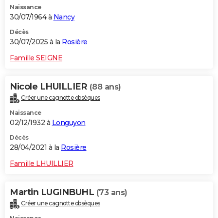
Naissance
City break
Voyage de noces
Climat
Destinations
Voyage nature
Forum
+
PHOTO
30/07/1964 à
Nancy
GUIDES D'ACHAT
Décès
30/07/2025 à la
Rosière
BONS PLANS
Famille SEIGNE
CARTE DE VOEUX
Nicole LHUILLIER
(88 ans)
Carte Bonne année
Carte Pâques
Carte de Noël
Carte Saint-Valentin
Carte d'anniversaire
DICTIONNAIRE
Créer une cagnotte obsèques
Biographies
Expressions
Dictionnaire
Citations
Proverbes
PROGRAMME TV
Naissance
02/12/1932 à
Longuyon
COPAINS D'AVANT
Décès
28/04/2021 à la
Rosière
Se connecter
Collèges
Universités
Service militaire
S'inscrire
Lycées
Primaires
Entreprises
Avis de recherche
AVIS DE DÉCÈS
Famille LHUILLIER
FORUM
Lifestyle
Sport
Television
Cinema
Bricolage
Culture
Auto
Voyage
Martin LUGINBUHL
(73 ans)
Créer une cagnotte obsèques