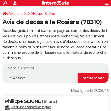
ACTUALITÉS
Connexion
S'inscrire
Avis de décès
Haute-Saône
Rechercher
Société
Education
Villes
Politique
Faits Divers
Monde
+
SPORT
Avis de décès à la Rosière (70310)
Football
Cyclisme
Forum
Coupe du monde 2026
Tennis
Rugby
CULTURE
Accédez gratuitement sur cette page au carnet des décès de la
TNT
Cinéma
Musique
Programme TV
Streaming
Sorties cinéma
+
Rosière. Vous pouvez affiner votre recherche, trouver un avis
FINANCE
de décès, une nécrologie ou un avis d'obsèques plus ancien en
Impôts
Immobilier
Banque
Crédit
Retraite
Epargne
Risques naturels par ville
Assurance
AUTO
tapant le nom d'un défunt et/ou le nom (ou code postal) d'une
commune proche de la Rosière dans le moteur de recherche
Réserver un essai
Berlines
Forum auto
Essais
Citadines
SUV
+
HIGH-TECH
ci-dessous.
Meilleur smartphone
Ordinateurs
Guide high-tech
Mobiles
Internet
Jeux vidéo
+
BRICOLAGE
Aménagement intérieur
Cuisine
Jardinage
+
Forum
Extérieur
Salle de bains
Rangement
WEEK-END
Escapades
Expositions
Week-end nature
Guides de France
Patrimoine
Musées
+
LIFESTYLE
Mise à jour le 25/06/26
Bien-être
Mode
+
Art de vivre
Loisirs
Modes de vie
SANTE
Philippe SEIGNE
(61 ans)
Guide de la santé
Médicaments
+
Alimentation
Maladies
Sommeil
VOYAGE
Créer une cagnotte obsèques