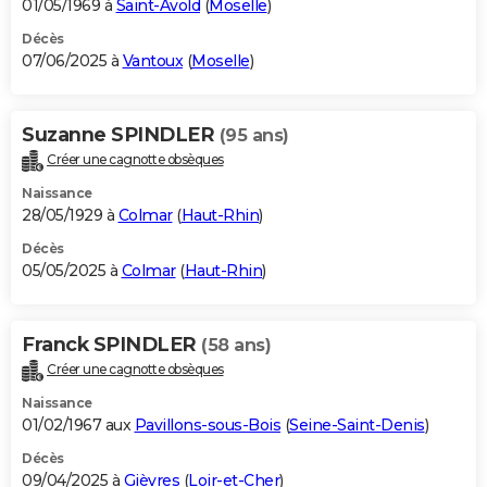
01/05/1969 à
Saint-Avold
(
Moselle
)
Décès
07/06/2025 à
Vantoux
(
Moselle
)
Suzanne SPINDLER
(95 ans)
Créer une cagnotte obsèques
Naissance
28/05/1929 à
Colmar
(
Haut-Rhin
)
Décès
05/05/2025 à
Colmar
(
Haut-Rhin
)
Franck SPINDLER
(58 ans)
Créer une cagnotte obsèques
Naissance
01/02/1967 aux
Pavillons-sous-Bois
(
Seine-Saint-Denis
)
Décès
09/04/2025 à
Gièvres
(
Loir-et-Cher
)