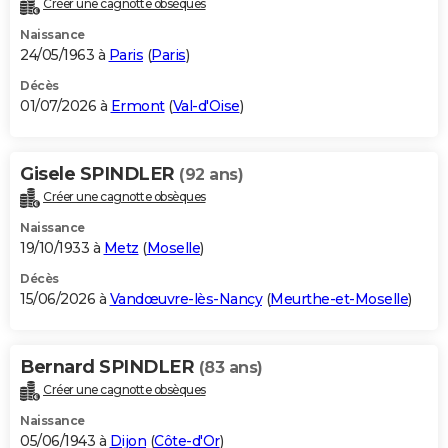
Créer une cagnotte obsèques
City break
Voyage de noces
Climat
Destinations
Voyage nature
Forum
+
PHOTO
Naissance
24/05/1963 à
Paris
(
Paris
)
GUIDES D'ACHAT
Décès
01/07/2026 à
Ermont
(
Val-d'Oise
)
BONS PLANS
CARTE DE VOEUX
Gisele SPINDLER
(92 ans)
Carte Bonne année
Carte Pâques
Carte de Noël
Carte Saint-Valentin
Carte d'anniversaire
DICTIONNAIRE
Créer une cagnotte obsèques
Biographies
Expressions
Dictionnaire
Citations
Proverbes
PROGRAMME TV
Naissance
19/10/1933 à
Metz
(
Moselle
)
COPAINS D'AVANT
Décès
15/06/2026 à
Vandœuvre-lès-Nancy
(
Meurthe-et-Moselle
)
Se connecter
Collèges
Universités
Service militaire
S'inscrire
Lycées
Primaires
Entreprises
Avis de recherche
AVIS DE DÉCÈS
FORUM
Bernard SPINDLER
(83 ans)
Lifestyle
Sport
Television
Cinema
Bricolage
Culture
Auto
Voyage
Créer une cagnotte obsèques
Naissance
05/06/1943 à
Dijon
(
Côte-d'Or
)