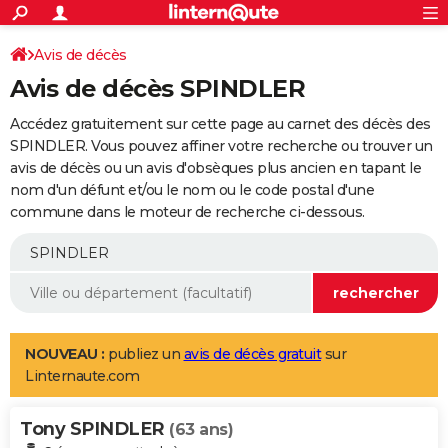
ACTUALITÉS
Connexion
S'inscrire
Avis de décès
Rechercher
Société
Education
Villes
Politique
Faits Divers
Monde
+
SPORT
Avis de décès SPINDLER
Football
Cyclisme
Forum
Coupe du monde 2026
Tennis
Rugby
CULTURE
Accédez gratuitement sur cette page au carnet des décès des
TNT
Cinéma
Musique
Programme TV
Streaming
Sorties cinéma
+
SPINDLER. Vous pouvez affiner votre recherche ou trouver un
FINANCE
avis de décès ou un avis d'obsèques plus ancien en tapant le
Impôts
Immobilier
Banque
Crédit
Retraite
Epargne
Risques naturels par ville
Assurance
AUTO
nom d'un défunt et/ou le nom ou le code postal d'une
commune dans le moteur de recherche ci-dessous.
Réserver un essai
Berlines
Forum auto
Essais
Citadines
SUV
+
HIGH-TECH
Meilleur smartphone
Ordinateurs
Guide high-tech
Mobiles
Internet
Jeux vidéo
+
BRICOLAGE
Aménagement intérieur
Cuisine
Jardinage
+
Forum
Extérieur
Salle de bains
Rangement
WEEK-END
Escapades
Expositions
Week-end nature
Guides de France
Patrimoine
Musées
+
LIFESTYLE
NOUVEAU :
publiez un
avis de décès gratuit
sur
Linternaute.com
Bien-être
Mode
+
Art de vivre
Loisirs
Modes de vie
SANTE
Tony SPINDLER
Guide de la santé
Médicaments
+
Alimentation
Maladies
Sommeil
(63 ans)
VOYAGE