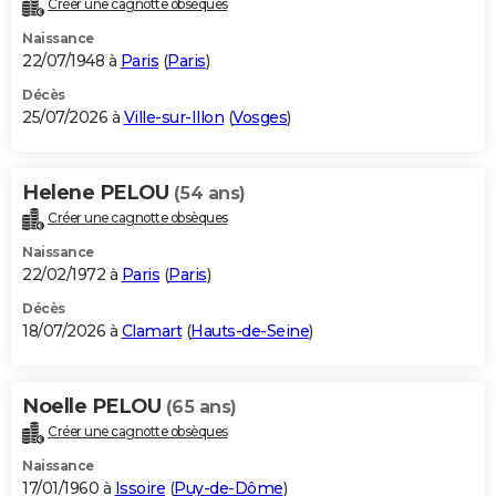
Créer une cagnotte obsèques
City break
Voyage de noces
Climat
Destinations
Voyage nature
Forum
+
PHOTO
Naissance
22/07/1948 à
Paris
(
Paris
)
GUIDES D'ACHAT
Décès
25/07/2026 à
Ville-sur-Illon
(
Vosges
)
BONS PLANS
CARTE DE VOEUX
Helene PELOU
(54 ans)
Carte Bonne année
Carte Pâques
Carte de Noël
Carte Saint-Valentin
Carte d'anniversaire
DICTIONNAIRE
Créer une cagnotte obsèques
Biographies
Expressions
Dictionnaire
Citations
Proverbes
PROGRAMME TV
Naissance
22/02/1972 à
Paris
(
Paris
)
COPAINS D'AVANT
Décès
18/07/2026 à
Clamart
(
Hauts-de-Seine
)
Se connecter
Collèges
Universités
Service militaire
S'inscrire
Lycées
Primaires
Entreprises
Avis de recherche
AVIS DE DÉCÈS
FORUM
Noelle PELOU
(65 ans)
Lifestyle
Sport
Television
Cinema
Bricolage
Culture
Auto
Voyage
Créer une cagnotte obsèques
Naissance
17/01/1960 à
Issoire
(
Puy-de-Dôme
)