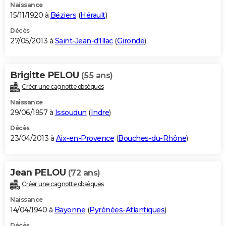
Naissance
15/11/1920 à
Béziers
(
Hérault
)
Décès
27/05/2013 à
Saint-Jean-d'Illac
(
Gironde
)
Brigitte PELOU
(55 ans)
Créer une cagnotte obsèques
Naissance
29/06/1957 à
Issoudun
(
Indre
)
Décès
23/04/2013 à
Aix-en-Provence
(
Bouches-du-Rhône
)
Jean PELOU
(72 ans)
Créer une cagnotte obsèques
Naissance
14/04/1940 à
Bayonne
(
Pyrénées-Atlantiques
)
Décès