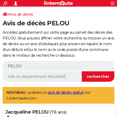
ACTUALITÉS
Connexion
S'inscrire
Avis de décès
Rechercher
Société
Education
Villes
Politique
Faits Divers
Monde
+
SPORT
Avis de décès PELOU
Football
Cyclisme
Forum
Coupe du monde 2026
Tennis
Rugby
CULTURE
Accédez gratuitement sur cette page au carnet des décès des
TNT
Cinéma
Musique
Programme TV
Streaming
Sorties cinéma
+
PELOU. Vous pouvez affiner votre recherche ou trouver un avis
FINANCE
de décès ou un avis d'obsèques plus ancien en tapant le nom
Impôts
Immobilier
Banque
Crédit
Retraite
Epargne
Risques naturels par ville
Assurance
AUTO
d'un défunt et/ou le nom ou le code postal d'une commune
dans le moteur de recherche ci-dessous.
Réserver un essai
Berlines
Forum auto
Essais
Citadines
SUV
+
HIGH-TECH
Meilleur smartphone
Ordinateurs
Guide high-tech
Mobiles
Internet
Jeux vidéo
+
BRICOLAGE
Aménagement intérieur
Cuisine
Jardinage
+
Forum
Extérieur
Salle de bains
Rangement
WEEK-END
Escapades
Expositions
Week-end nature
Guides de France
Patrimoine
Musées
+
LIFESTYLE
NOUVEAU :
publiez un
avis de décès gratuit
sur
Linternaute.com
Bien-être
Mode
+
Art de vivre
Loisirs
Modes de vie
SANTE
Jacqueline PELOU
Guide de la santé
Médicaments
+
Alimentation
Maladies
Sommeil
(78 ans)
VOYAGE