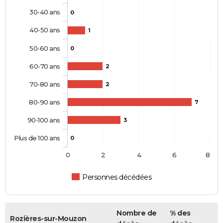
30-40 ans
0
40-50 ans
1
50-60 ans
0
60-70 ans
2
70-80 ans
2
80-90 ans
7
90-100 ans
3
Plus de 100 ans
0
0
2
4
6
8
Personnes décédées
Nombre de
% des
Rozières-sur-Mouzon