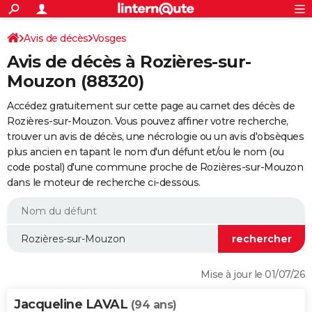
ACTUALITÉS
Connexion
S'inscrire
Avis de décès
Vosges
Rechercher
Société
Education
Villes
Politique
Faits Divers
Monde
+
SPORT
Avis de décès à Rozières-sur-
Football
Cyclisme
Forum
Coupe du monde 2026
Tennis
Rugby
CULTURE
Mouzon (88320)
TNT
Cinéma
Musique
Programme TV
Streaming
Sorties cinéma
+
FINANCE
Accédez gratuitement sur cette page au carnet des décès de
Rozières-sur-Mouzon. Vous pouvez affiner votre recherche,
Impôts
Immobilier
Banque
Crédit
Retraite
Epargne
Risques naturels par ville
Assurance
AUTO
trouver un avis de décès, une nécrologie ou un avis d'obsèques
plus ancien en tapant le nom d'un défunt et/ou le nom (ou
Réserver un essai
Berlines
Forum auto
Essais
Citadines
SUV
+
HIGH-TECH
code postal) d'une commune proche de Rozières-sur-Mouzon
dans le moteur de recherche ci-dessous.
Meilleur smartphone
Ordinateurs
Guide high-tech
Mobiles
Internet
Jeux vidéo
+
BRICOLAGE
Aménagement intérieur
Cuisine
Jardinage
+
Forum
Extérieur
Salle de bains
Rangement
WEEK-END
Escapades
Expositions
Week-end nature
Guides de France
Patrimoine
Musées
+
LIFESTYLE
Bien-être
Mode
+
Art de vivre
Loisirs
Modes de vie
SANTE
Mise à jour le 01/07/26
Guide de la santé
Médicaments
+
Alimentation
Maladies
Sommeil
VOYAGE
Jacqueline LAVAL
(94 ans)