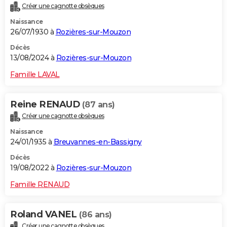
Créer une cagnotte obsèques
City break
Voyage de noces
Climat
Destinations
Voyage nature
Forum
+
PHOTO
Naissance
26/07/1930 à
Rozières-sur-Mouzon
GUIDES D'ACHAT
Décès
BONS PLANS
13/08/2024 à
Rozières-sur-Mouzon
CARTE DE VOEUX
Famille LAVAL
Carte Bonne année
Carte Pâques
Carte de Noël
Carte Saint-Valentin
Carte d'anniversaire
DICTIONNAIRE
Reine RENAUD
(87 ans)
Biographies
Expressions
Dictionnaire
Citations
Proverbes
PROGRAMME TV
Créer une cagnotte obsèques
Naissance
COPAINS D'AVANT
24/01/1935 à
Breuvannes-en-Bassigny
Se connecter
Collèges
Universités
Service militaire
S'inscrire
Lycées
Primaires
Entreprises
Avis de recherche
AVIS DE DÉCÈS
Décès
19/08/2022 à
Rozières-sur-Mouzon
FORUM
Famille RENAUD
Lifestyle
Sport
Television
Cinema
Bricolage
Culture
Auto
Voyage
Roland VANEL
(86 ans)
Créer une cagnotte obsèques