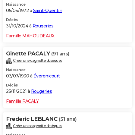
Naissance
City break
Voyage de noces
Climat
Destinations
Voyage nature
Forum
+
PHOTO
05/06/1972 à
Saint-Quentin
GUIDES D'ACHAT
Décès
31/10/2024 à
Rougeries
BONS PLANS
Famille MAHOUDEAUX
CARTE DE VOEUX
Ginette PACALY
(91 ans)
Carte Bonne année
Carte Pâques
Carte de Noël
Carte Saint-Valentin
Carte d'anniversaire
DICTIONNAIRE
Créer une cagnotte obsèques
Biographies
Expressions
Dictionnaire
Citations
Proverbes
PROGRAMME TV
Naissance
03/07/1930 à
Évergnicourt
COPAINS D'AVANT
Décès
25/11/2021 à
Rougeries
Se connecter
Collèges
Universités
Service militaire
S'inscrire
Lycées
Primaires
Entreprises
Avis de recherche
AVIS DE DÉCÈS
Famille PACALY
FORUM
Lifestyle
Sport
Television
Cinema
Bricolage
Culture
Auto
Voyage
Frederic LEBLANC
(51 ans)
Créer une cagnotte obsèques