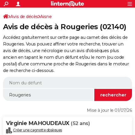
ACTUALITÉS
Connexion
S'inscrire
Avis de décès
Aisne
Rechercher
Société
Education
Villes
Politique
Faits Divers
Monde
+
SPORT
Avis de décès à Rougeries (02140)
Football
Cyclisme
Forum
Coupe du monde 2026
Tennis
Rugby
CULTURE
Accédez gratuitement sur cette page au carnet des décès de
TNT
Cinéma
Musique
Programme TV
Streaming
Sorties cinéma
+
Rougeries. Vous pouvez affiner votre recherche, trouver un
FINANCE
avis de décès, une nécrologie ou un avis d'obsèques plus
Impôts
Immobilier
Banque
Crédit
Retraite
Epargne
Risques naturels par ville
Assurance
AUTO
ancien en tapant le nom d'un défunt et/ou le nom (ou code
postal) d'une commune proche de Rougeries dans le moteur
Réserver un essai
Berlines
Forum auto
Essais
Citadines
SUV
+
HIGH-TECH
de recherche ci-dessous.
Meilleur smartphone
Ordinateurs
Guide high-tech
Mobiles
Internet
Jeux vidéo
+
BRICOLAGE
Aménagement intérieur
Cuisine
Jardinage
+
Forum
Extérieur
Salle de bains
Rangement
WEEK-END
Escapades
Expositions
Week-end nature
Guides de France
Patrimoine
Musées
+
LIFESTYLE
Mise à jour le 01/07/26
Bien-être
Mode
+
Art de vivre
Loisirs
Modes de vie
SANTE
Virginie MAHOUDEAUX
(52 ans)
Guide de la santé
Médicaments
+
Alimentation
Maladies
Sommeil
VOYAGE
Créer une cagnotte obsèques