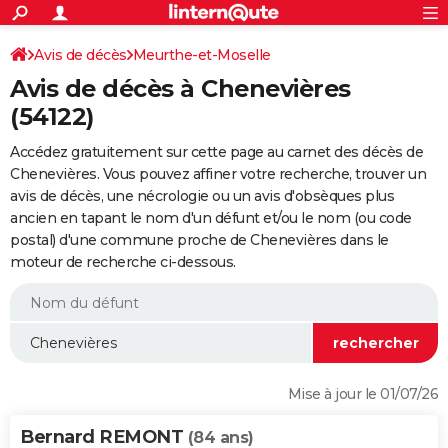
ACTUALITÉS
Connexion
S'inscrire
Avis de décès
Meurthe-et-Moselle
Rechercher
Société
Education
Villes
Politique
Faits Divers
Monde
+
SPORT
Avis de décès à Chenevières
Football
Cyclisme
Forum
Coupe du monde 2026
Tennis
Rugby
CULTURE
(54122)
TNT
Cinéma
Musique
Programme TV
Streaming
Sorties cinéma
+
FINANCE
Accédez gratuitement sur cette page au carnet des décès de
Chenevières. Vous pouvez affiner votre recherche, trouver un
Impôts
Immobilier
Banque
Crédit
Retraite
Epargne
Risques naturels par ville
Assurance
AUTO
avis de décès, une nécrologie ou un avis d'obsèques plus
ancien en tapant le nom d'un défunt et/ou le nom (ou code
Réserver un essai
Berlines
Forum auto
Essais
Citadines
SUV
+
HIGH-TECH
postal) d'une commune proche de Chenevières dans le
moteur de recherche ci-dessous.
Meilleur smartphone
Ordinateurs
Guide high-tech
Mobiles
Internet
Jeux vidéo
+
BRICOLAGE
Aménagement intérieur
Cuisine
Jardinage
+
Forum
Extérieur
Salle de bains
Rangement
WEEK-END
Escapades
Expositions
Week-end nature
Guides de France
Patrimoine
Musées
+
LIFESTYLE
Bien-être
Mode
+
Art de vivre
Loisirs
Modes de vie
SANTE
Mise à jour le 01/07/26
Guide de la santé
Médicaments
+
Alimentation
Maladies
Sommeil
VOYAGE
Bernard REMONT
(84 ans)