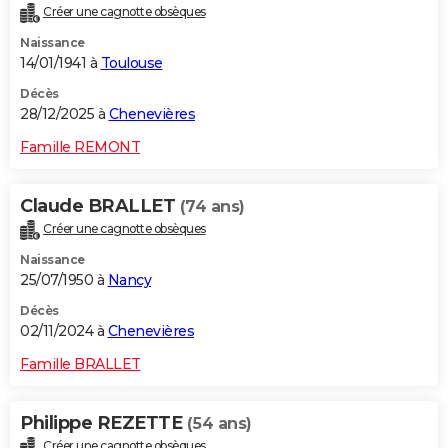
Créer une cagnotte obsèques
City break
Voyage de noces
Climat
Destinations
Voyage nature
Forum
+
PHOTO
Naissance
14/01/1941 à
Toulouse
GUIDES D'ACHAT
Décès
BONS PLANS
28/12/2025 à
Chenevières
CARTE DE VOEUX
Famille REMONT
Carte Bonne année
Carte Pâques
Carte de Noël
Carte Saint-Valentin
Carte d'anniversaire
DICTIONNAIRE
Claude BRALLET
(74 ans)
Biographies
Expressions
Dictionnaire
Citations
Proverbes
PROGRAMME TV
Créer une cagnotte obsèques
Naissance
COPAINS D'AVANT
25/07/1950 à
Nancy
Se connecter
Collèges
Universités
Service militaire
S'inscrire
Lycées
Primaires
Entreprises
Avis de recherche
AVIS DE DÉCÈS
Décès
02/11/2024 à
Chenevières
FORUM
Famille BRALLET
Lifestyle
Sport
Television
Cinema
Bricolage
Culture
Auto
Voyage
Philippe REZETTE
(54 ans)
Créer une cagnotte obsèques