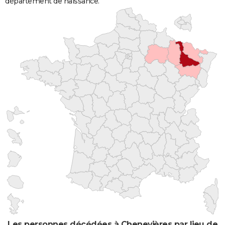
département de naissance.
Les personnes décédées à Chenevières par lieu de 