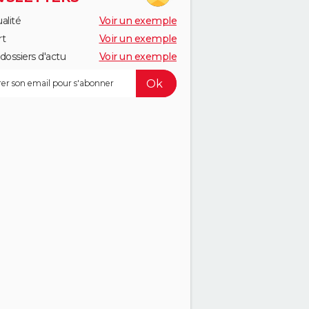
alité
Voir un exemple
rt
Voir un exemple
dossiers d'actu
Voir un exemple