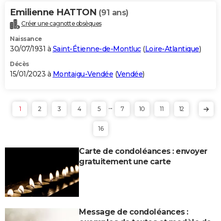
Emilienne HATTON
(91 ans)
Créer une cagnotte obsèques
Naissance
30/07/1931 à
Saint-Étienne-de-Montluc
(
Loire-Atlantique
)
Décès
15/01/2023 à
Montaigu-Vendée
(
Vendée
)
...
1
2
3
4
5
7
10
11
12
16
Carte de condoléances : envoyer
gratuitement une carte
Message de condoléances :