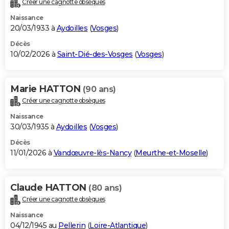
Créer une cagnotte obsèques
City break
Voyage de noces
Climat
Destinations
Voyage nature
Forum
+
PHOTO
Naissance
20/03/1933 à
Aydoilles
(
Vosges
)
GUIDES D'ACHAT
Décès
10/02/2026 à
Saint-Dié-des-Vosges
(
Vosges
)
BONS PLANS
CARTE DE VOEUX
Marie HATTON
(90 ans)
Carte Bonne année
Carte Pâques
Carte de Noël
Carte Saint-Valentin
Carte d'anniversaire
DICTIONNAIRE
Créer une cagnotte obsèques
Biographies
Expressions
Dictionnaire
Citations
Proverbes
PROGRAMME TV
Naissance
30/03/1935 à
Aydoilles
(
Vosges
)
COPAINS D'AVANT
Décès
11/01/2026 à
Vandœuvre-lès-Nancy
(
Meurthe-et-Moselle
)
Se connecter
Collèges
Universités
Service militaire
S'inscrire
Lycées
Primaires
Entreprises
Avis de recherche
AVIS DE DÉCÈS
FORUM
Claude HATTON
(80 ans)
Lifestyle
Sport
Television
Cinema
Bricolage
Culture
Auto
Voyage
Créer une cagnotte obsèques
Naissance
04/12/1945 au
Pellerin
(
Loire-Atlantique
)