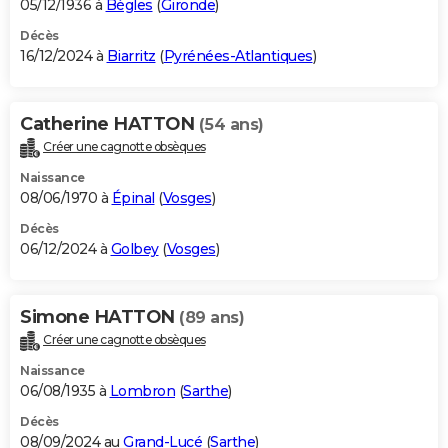
05/12/1936 à
Bègles
(
Gironde
)
Décès
16/12/2024 à
Biarritz
(
Pyrénées-Atlantiques
)
Catherine HATTON
(54 ans)
Créer une cagnotte obsèques
Naissance
08/06/1970 à
Épinal
(
Vosges
)
Décès
06/12/2024 à
Golbey
(
Vosges
)
Simone HATTON
(89 ans)
Créer une cagnotte obsèques
Naissance
06/08/1935 à
Lombron
(
Sarthe
)
Décès
08/09/2024 au
Grand-Lucé
(
Sarthe
)