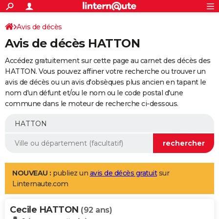
ACTUALITÉS
Connexion
S'inscrire
Avis de décès
Rechercher
Société
Education
Villes
Politique
Faits Divers
Monde
+
SPORT
Avis de décès HATTON
Football
Cyclisme
Forum
Coupe du monde 2026
Tennis
Rugby
CULTURE
Accédez gratuitement sur cette page au carnet des décès des
TNT
Cinéma
Musique
Programme TV
Streaming
Sorties cinéma
+
HATTON. Vous pouvez affiner votre recherche ou trouver un
FINANCE
avis de décès ou un avis d'obsèques plus ancien en tapant le
Impôts
Immobilier
Banque
Crédit
Retraite
Epargne
Risques naturels par ville
Assurance
AUTO
nom d'un défunt et/ou le nom ou le code postal d'une
commune dans le moteur de recherche ci-dessous.
Réserver un essai
Berlines
Forum auto
Essais
Citadines
SUV
+
HIGH-TECH
Meilleur smartphone
Ordinateurs
Guide high-tech
Mobiles
Internet
Jeux vidéo
+
BRICOLAGE
Aménagement intérieur
Cuisine
Jardinage
+
Forum
Extérieur
Salle de bains
Rangement
WEEK-END
Escapades
Expositions
Week-end nature
Guides de France
Patrimoine
Musées
+
LIFESTYLE
NOUVEAU :
publiez un
avis de décès gratuit
sur
Linternaute.com
Bien-être
Mode
+
Art de vivre
Loisirs
Modes de vie
SANTE
Cecile HATTON
Guide de la santé
Médicaments
+
Alimentation
Maladies
Sommeil
(92 ans)
VOYAGE