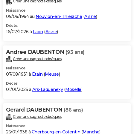
Créer une cagnotte obsèques
City break
Voyage de noces
Climat
Destinations
Voyage nature
Forum
+
PHOTO
Naissance
09/06/1964 au
Nouvion-en-Thiérache
(
Aisne
)
GUIDES D'ACHAT
Décès
16/07/2026 à
Laon
(
Aisne
)
BONS PLANS
CARTE DE VOEUX
Andree DAUBENTON
(93 ans)
Carte Bonne année
Carte Pâques
Carte de Noël
Carte Saint-Valentin
Carte d'anniversaire
DICTIONNAIRE
Créer une cagnotte obsèques
Biographies
Expressions
Dictionnaire
Citations
Proverbes
PROGRAMME TV
Naissance
07/08/1931 à
Étain
(
Meuse
)
COPAINS D'AVANT
Décès
01/01/2025 à
Ars-Laquenexy
(
Moselle
)
Se connecter
Collèges
Universités
Service militaire
S'inscrire
Lycées
Primaires
Entreprises
Avis de recherche
AVIS DE DÉCÈS
FORUM
Gerard DAUBENTON
(86 ans)
Lifestyle
Sport
Television
Cinema
Bricolage
Culture
Auto
Voyage
Créer une cagnotte obsèques
Naissance
25/01/1938 à
Cherbourg-en-Cotentin
(
Manche
)