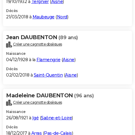
19/10/1932 à
Tergnier
(
Aisne
)
Décès
21/03/2018 à
Maubeuge
(
Nord
)
Jean DAUBENTON
(89 ans)
Créer une cagnotte obsèques
Naissance
04/12/1928 à la
Flamengrie
(
Aisne
)
Décès
02/02/2018 à
Saint-Quentin
(
Aisne
)
Madeleine DAUBENTON
(96 ans)
Créer une cagnotte obsèques
Naissance
26/08/1921 à
Igé
(
Saône-et-Loire
)
Décès
18/12/2017 à
Arras
(
Pas-de-Calais
)