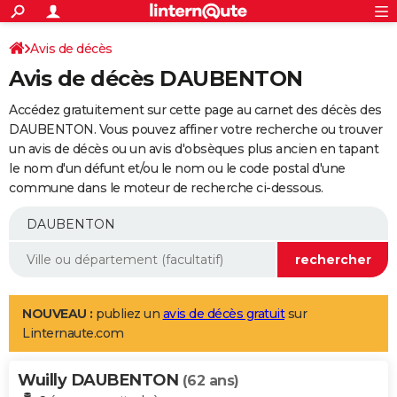
ACTUALITÉS
Connexion
S'inscrire
Avis de décès
Rechercher
Société
Education
Villes
Politique
Faits Divers
Monde
+
SPORT
Avis de décès DAUBENTON
Football
Cyclisme
Forum
Coupe du monde 2026
Tennis
Rugby
CULTURE
Accédez gratuitement sur cette page au carnet des décès des
TNT
Cinéma
Musique
Programme TV
Streaming
Sorties cinéma
+
DAUBENTON. Vous pouvez affiner votre recherche ou trouver
FINANCE
un avis de décès ou un avis d'obsèques plus ancien en tapant
Impôts
Immobilier
Banque
Crédit
Retraite
Epargne
Risques naturels par ville
Assurance
AUTO
le nom d'un défunt et/ou le nom ou le code postal d'une
commune dans le moteur de recherche ci-dessous.
Réserver un essai
Berlines
Forum auto
Essais
Citadines
SUV
+
HIGH-TECH
Meilleur smartphone
Ordinateurs
Guide high-tech
Mobiles
Internet
Jeux vidéo
+
BRICOLAGE
Aménagement intérieur
Cuisine
Jardinage
+
Forum
Extérieur
Salle de bains
Rangement
WEEK-END
Escapades
Expositions
Week-end nature
Guides de France
Patrimoine
Musées
+
LIFESTYLE
NOUVEAU :
publiez un
avis de décès gratuit
sur
Linternaute.com
Bien-être
Mode
+
Art de vivre
Loisirs
Modes de vie
SANTE
Wuilly DAUBENTON
Guide de la santé
Médicaments
+
Alimentation
Maladies
Sommeil
(62 ans)
VOYAGE