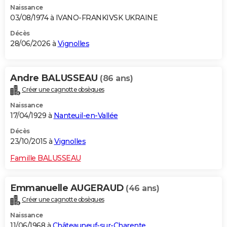
Naissance
City break
Voyage de noces
Climat
Destinations
Voyage nature
Forum
+
PHOTO
03/08/1974 à IVANO-FRANKIVSK UKRAINE
GUIDES D'ACHAT
Décès
28/06/2026 à
Vignolles
BONS PLANS
CARTE DE VOEUX
Andre BALUSSEAU
(86 ans)
Créer une cagnotte obsèques
Carte Bonne année
Carte Pâques
Carte de Noël
Carte Saint-Valentin
Carte d'anniversaire
DICTIONNAIRE
Naissance
Biographies
Expressions
Dictionnaire
Citations
Proverbes
17/04/1929 à
Nanteuil-en-Vallée
PROGRAMME TV
Décès
COPAINS D'AVANT
23/10/2015 à
Vignolles
Se connecter
Collèges
Universités
Service militaire
S'inscrire
Lycées
Primaires
Entreprises
Avis de recherche
AVIS DE DÉCÈS
Famille BALUSSEAU
FORUM
Emmanuelle AUGERAUD
(46 ans)
Lifestyle
Sport
Television
Cinema
Bricolage
Culture
Auto
Voyage
Créer une cagnotte obsèques
Naissance
11/06/1968 à
Châteauneuf-sur-Charente