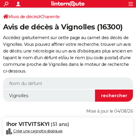
ACTUALITÉS
Connexion
S'inscrire
Avis de décès
Charente
Rechercher
Société
Education
Villes
Politique
Faits Divers
Monde
+
SPORT
Avis de décès à Vignolles (16300)
Football
Cyclisme
Forum
Coupe du monde 2026
Tennis
Rugby
CULTURE
Accédez gratuitement sur cette page au carnet des décès de
TNT
Cinéma
Musique
Programme TV
Streaming
Sorties cinéma
+
Vignolles. Vous pouvez affiner votre recherche, trouver un avis
FINANCE
de décès, une nécrologie ou un avis d'obsèques plus ancien en
Impôts
Immobilier
Banque
Crédit
Retraite
Epargne
Risques naturels par ville
Assurance
AUTO
tapant le nom d'un défunt et/ou le nom (ou code postal) d'une
commune proche de Vignolles dans le moteur de recherche
Réserver un essai
Berlines
Forum auto
Essais
Citadines
SUV
+
HIGH-TECH
ci-dessous.
Meilleur smartphone
Ordinateurs
Guide high-tech
Mobiles
Internet
Jeux vidéo
+
BRICOLAGE
Aménagement intérieur
Cuisine
Jardinage
+
Forum
Extérieur
Salle de bains
Rangement
WEEK-END
Escapades
Expositions
Week-end nature
Guides de France
Patrimoine
Musées
+
LIFESTYLE
Mise à jour le 04/08/26
Bien-être
Mode
+
Art de vivre
Loisirs
Modes de vie
SANTE
Ihor VITVITSKYI
(51 ans)
Guide de la santé
Médicaments
+
Alimentation
Maladies
Sommeil
VOYAGE
Créer une cagnotte obsèques