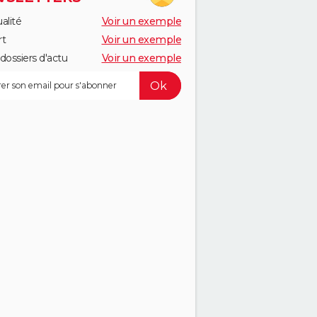
alité
Voir un exemple
rt
Voir un exemple
dossiers d'actu
Voir un exemple