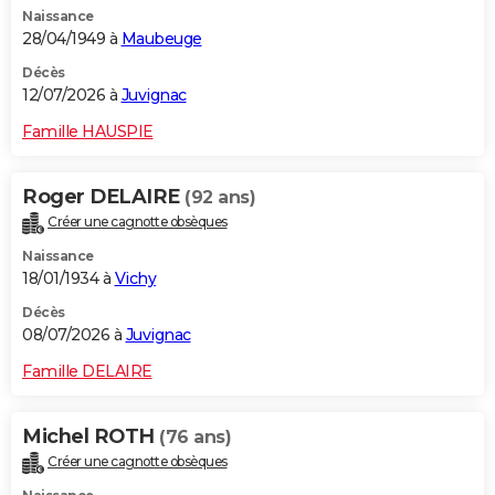
Naissance
City break
Voyage de noces
Climat
Destinations
Voyage nature
Forum
+
PHOTO
28/04/1949 à
Maubeuge
GUIDES D'ACHAT
Décès
12/07/2026 à
Juvignac
BONS PLANS
Famille HAUSPIE
CARTE DE VOEUX
Roger DELAIRE
(92 ans)
Carte Bonne année
Carte Pâques
Carte de Noël
Carte Saint-Valentin
Carte d'anniversaire
DICTIONNAIRE
Créer une cagnotte obsèques
Biographies
Expressions
Dictionnaire
Citations
Proverbes
PROGRAMME TV
Naissance
18/01/1934 à
Vichy
COPAINS D'AVANT
Décès
08/07/2026 à
Juvignac
Se connecter
Collèges
Universités
Service militaire
S'inscrire
Lycées
Primaires
Entreprises
Avis de recherche
AVIS DE DÉCÈS
Famille DELAIRE
FORUM
Lifestyle
Sport
Television
Cinema
Bricolage
Culture
Auto
Voyage
Michel ROTH
(76 ans)
Créer une cagnotte obsèques