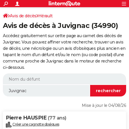
ACTUALITÉS
Connexion
S'inscrire
Avis de décès
Hérault
Rechercher
Société
Education
Villes
Politique
Faits Divers
Monde
+
SPORT
Avis de décès à Juvignac (34990)
Football
Cyclisme
Forum
Coupe du monde 2026
Tennis
Rugby
CULTURE
Accédez gratuitement sur cette page au carnet des décès de
TNT
Cinéma
Musique
Programme TV
Streaming
Sorties cinéma
+
Juvignac. Vous pouvez affiner votre recherche, trouver un avis
FINANCE
de décès, une nécrologie ou un avis d'obsèques plus ancien en
Impôts
Immobilier
Banque
Crédit
Retraite
Epargne
Risques naturels par ville
Assurance
AUTO
tapant le nom d'un défunt et/ou le nom (ou code postal) d'une
commune proche de Juvignac dans le moteur de recherche
Réserver un essai
Berlines
Forum auto
Essais
Citadines
SUV
+
HIGH-TECH
ci-dessous.
Meilleur smartphone
Ordinateurs
Guide high-tech
Mobiles
Internet
Jeux vidéo
+
BRICOLAGE
Aménagement intérieur
Cuisine
Jardinage
+
Forum
Extérieur
Salle de bains
Rangement
WEEK-END
Escapades
Expositions
Week-end nature
Guides de France
Patrimoine
Musées
+
LIFESTYLE
Mise à jour le 04/08/26
Bien-être
Mode
+
Art de vivre
Loisirs
Modes de vie
SANTE
Pierre HAUSPIE
(77 ans)
Guide de la santé
Médicaments
+
Alimentation
Maladies
Sommeil
VOYAGE
Créer une cagnotte obsèques