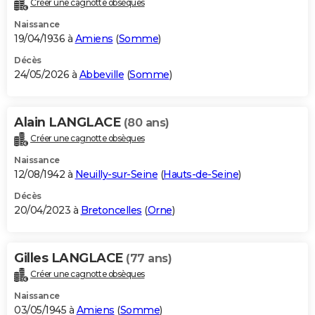
Créer une cagnotte obsèques
City break
Voyage de noces
Climat
Destinations
Voyage nature
Forum
+
PHOTO
Naissance
19/04/1936 à
Amiens
(
Somme
)
GUIDES D'ACHAT
Décès
24/05/2026 à
Abbeville
(
Somme
)
BONS PLANS
CARTE DE VOEUX
Alain LANGLACE
(80 ans)
Carte Bonne année
Carte Pâques
Carte de Noël
Carte Saint-Valentin
Carte d'anniversaire
DICTIONNAIRE
Créer une cagnotte obsèques
Biographies
Expressions
Dictionnaire
Citations
Proverbes
PROGRAMME TV
Naissance
12/08/1942 à
Neuilly-sur-Seine
(
Hauts-de-Seine
)
COPAINS D'AVANT
Décès
20/04/2023 à
Bretoncelles
(
Orne
)
Se connecter
Collèges
Universités
Service militaire
S'inscrire
Lycées
Primaires
Entreprises
Avis de recherche
AVIS DE DÉCÈS
FORUM
Gilles LANGLACE
(77 ans)
Lifestyle
Sport
Television
Cinema
Bricolage
Culture
Auto
Voyage
Créer une cagnotte obsèques
Naissance
03/05/1945 à
Amiens
(
Somme
)