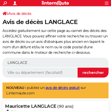
ACTUALITÉS
Connexion
S'inscrire
Avis de décès
Rechercher
Société
Education
Villes
Politique
Faits Divers
Monde
+
SPORT
Avis de décès LANGLACE
Football
Cyclisme
Forum
Coupe du monde 2026
Tennis
Rugby
CULTURE
Accédez gratuitement sur cette page au carnet des décès des
TNT
Cinéma
Musique
Programme TV
Streaming
Sorties cinéma
+
LANGLACE. Vous pouvez affiner votre recherche ou trouver un
FINANCE
avis de décès ou un avis d'obsèques plus ancien en tapant le
Impôts
Immobilier
Banque
Crédit
Retraite
Epargne
Risques naturels par ville
Assurance
AUTO
nom d'un défunt et/ou le nom ou le code postal d'une
commune dans le moteur de recherche ci-dessous.
Réserver un essai
Berlines
Forum auto
Essais
Citadines
SUV
+
HIGH-TECH
Meilleur smartphone
Ordinateurs
Guide high-tech
Mobiles
Internet
Jeux vidéo
+
BRICOLAGE
Aménagement intérieur
Cuisine
Jardinage
+
Forum
Extérieur
Salle de bains
Rangement
WEEK-END
Escapades
Expositions
Week-end nature
Guides de France
Patrimoine
Musées
+
LIFESTYLE
NOUVEAU :
publiez un
avis de décès gratuit
sur
Linternaute.com
Bien-être
Mode
+
Art de vivre
Loisirs
Modes de vie
SANTE
Mauricette LANGLACE
Guide de la santé
Médicaments
+
Alimentation
Maladies
Sommeil
(90 ans)
VOYAGE