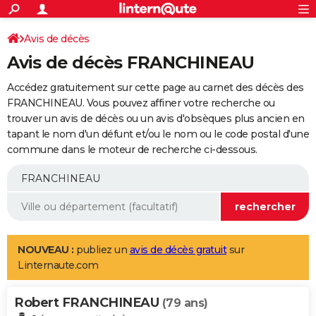
ACTUALITÉS
Connexion
S'inscrire
Avis de décès
Rechercher
Société
Education
Villes
Politique
Faits Divers
Monde
+
SPORT
Avis de décès FRANCHINEAU
Football
Cyclisme
Forum
Coupe du monde 2026
Tennis
Rugby
CULTURE
Accédez gratuitement sur cette page au carnet des décès des
TNT
Cinéma
Musique
Programme TV
Streaming
Sorties cinéma
+
FRANCHINEAU. Vous pouvez affiner votre recherche ou
FINANCE
trouver un avis de décès ou un avis d'obsèques plus ancien en
Impôts
Immobilier
Banque
Crédit
Retraite
Epargne
Risques naturels par ville
Assurance
AUTO
tapant le nom d'un défunt et/ou le nom ou le code postal d'une
commune dans le moteur de recherche ci-dessous.
Réserver un essai
Berlines
Forum auto
Essais
Citadines
SUV
+
HIGH-TECH
Meilleur smartphone
Ordinateurs
Guide high-tech
Mobiles
Internet
Jeux vidéo
+
BRICOLAGE
Aménagement intérieur
Cuisine
Jardinage
+
Forum
Extérieur
Salle de bains
Rangement
WEEK-END
Escapades
Expositions
Week-end nature
Guides de France
Patrimoine
Musées
+
LIFESTYLE
NOUVEAU :
publiez un
avis de décès gratuit
sur
Linternaute.com
Bien-être
Mode
+
Art de vivre
Loisirs
Modes de vie
SANTE
Robert FRANCHINEAU
Guide de la santé
Médicaments
+
Alimentation
Maladies
Sommeil
(79 ans)
VOYAGE