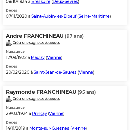
08/10/1934 à
Bressuire
(
Deux-Sèvres
)
Décès
07/11/2020 à
Saint-Aubin-lès-Elbeuf
(
Seine-Maritime
)
Andre FRANCHINEAU
(97 ans)
Créer une cagnotte obsèques
Naissance
17/09/1922 à
Maulay
(
Vienne
)
Décès
20/02/2020 à
Saint-Jean-de-Sauves
(
Vienne
)
Raymonde FRANCHINEAU
(95 ans)
Créer une cagnotte obsèques
Naissance
29/03/1924 à
Prinçay
(
Vienne
)
Décès
14/11/2019 à
Monts-sur-Guesnes
(
Vienne
)