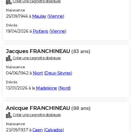
Créer une cagnotte obsèques
City break
Voyage de noces
Climat
Destinations
Voyage nature
Forum
+
PHOTO
Naissance
25/09/1946 à
Maulay
(
Vienne
)
GUIDES D'ACHAT
Décès
19/04/2026 à
Poitiers
(
Vienne
)
BONS PLANS
CARTE DE VOEUX
Jacques FRANCHINEAU
(83 ans)
Carte Bonne année
Carte Pâques
Carte de Noël
Carte Saint-Valentin
Carte d'anniversaire
DICTIONNAIRE
Créer une cagnotte obsèques
Biographies
Expressions
Dictionnaire
Citations
Proverbes
PROGRAMME TV
Naissance
04/06/1942 à
Niort
(
Deux-Sèvres
)
COPAINS D'AVANT
Décès
13/01/2026 à la
Madeleine
(
Nord
)
Se connecter
Collèges
Universités
Service militaire
S'inscrire
Lycées
Primaires
Entreprises
Avis de recherche
AVIS DE DÉCÈS
FORUM
Anicque FRANCHINEAU
(88 ans)
Lifestyle
Sport
Television
Cinema
Bricolage
Culture
Auto
Voyage
Créer une cagnotte obsèques
Naissance
23/09/1937 à
Caen
(
Calvados
)