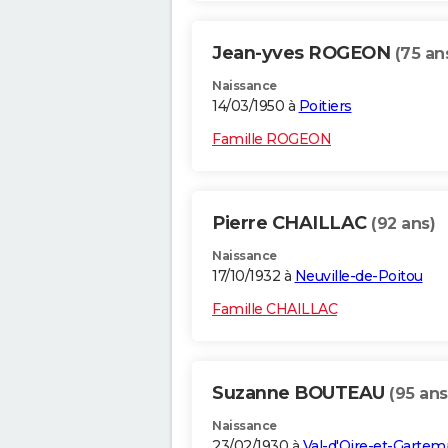
Jean-yves ROGEON
(75 an
Naissance
14/03/1950 à
Poitiers
Famille ROGEON
Pierre CHAILLAC
(92 ans)
Naissance
17/10/1932 à
Neuville-de-Poitou
Famille CHAILLAC
Suzanne BOUTEAU
(95 ans
Naissance
23/02/1930 à
Val-d'Oire-et-Garte