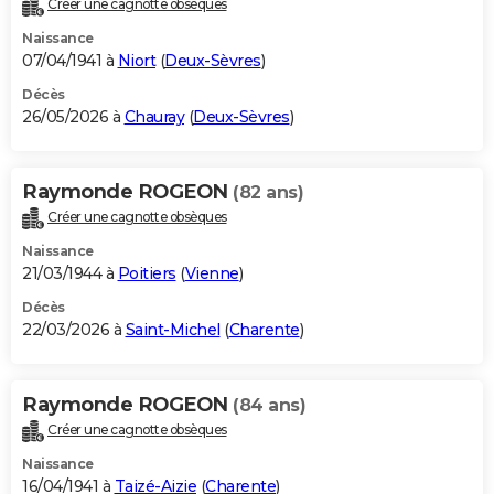
Créer une cagnotte obsèques
City break
Voyage de noces
Climat
Destinations
Voyage nature
Forum
+
PHOTO
Naissance
07/04/1941 à
Niort
(
Deux-Sèvres
)
GUIDES D'ACHAT
Décès
26/05/2026 à
Chauray
(
Deux-Sèvres
)
BONS PLANS
CARTE DE VOEUX
Raymonde ROGEON
(82 ans)
Carte Bonne année
Carte Pâques
Carte de Noël
Carte Saint-Valentin
Carte d'anniversaire
DICTIONNAIRE
Créer une cagnotte obsèques
Biographies
Expressions
Dictionnaire
Citations
Proverbes
PROGRAMME TV
Naissance
21/03/1944 à
Poitiers
(
Vienne
)
COPAINS D'AVANT
Décès
22/03/2026 à
Saint-Michel
(
Charente
)
Se connecter
Collèges
Universités
Service militaire
S'inscrire
Lycées
Primaires
Entreprises
Avis de recherche
AVIS DE DÉCÈS
FORUM
Raymonde ROGEON
(84 ans)
Lifestyle
Sport
Television
Cinema
Bricolage
Culture
Auto
Voyage
Créer une cagnotte obsèques
Naissance
16/04/1941 à
Taizé-Aizie
(
Charente
)