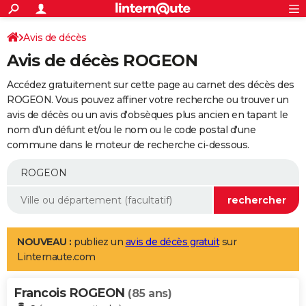
ACTUALITÉS
Connexion
S'inscrire
Avis de décès
Rechercher
Société
Education
Villes
Politique
Faits Divers
Monde
+
SPORT
Avis de décès ROGEON
Football
Cyclisme
Forum
Coupe du monde 2026
Tennis
Rugby
CULTURE
Accédez gratuitement sur cette page au carnet des décès des
TNT
Cinéma
Musique
Programme TV
Streaming
Sorties cinéma
+
ROGEON. Vous pouvez affiner votre recherche ou trouver un
FINANCE
avis de décès ou un avis d'obsèques plus ancien en tapant le
Impôts
Immobilier
Banque
Crédit
Retraite
Epargne
Risques naturels par ville
Assurance
AUTO
nom d'un défunt et/ou le nom ou le code postal d'une
commune dans le moteur de recherche ci-dessous.
Réserver un essai
Berlines
Forum auto
Essais
Citadines
SUV
+
HIGH-TECH
Meilleur smartphone
Ordinateurs
Guide high-tech
Mobiles
Internet
Jeux vidéo
+
BRICOLAGE
Aménagement intérieur
Cuisine
Jardinage
+
Forum
Extérieur
Salle de bains
Rangement
WEEK-END
Escapades
Expositions
Week-end nature
Guides de France
Patrimoine
Musées
+
LIFESTYLE
NOUVEAU :
publiez un
avis de décès gratuit
sur
Linternaute.com
Bien-être
Mode
+
Art de vivre
Loisirs
Modes de vie
SANTE
Francois ROGEON
Guide de la santé
Médicaments
+
Alimentation
Maladies
Sommeil
(85 ans)
VOYAGE