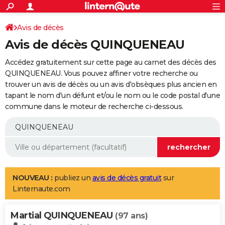
ACTUALITÉS
Connexion
S'inscrire
Avis de décès
Rechercher
Société
Education
Villes
Politique
Faits Divers
Monde
+
SPORT
Avis de décès QUINQUENEAU
Football
Cyclisme
Forum
Coupe du monde 2026
Tennis
Rugby
CULTURE
Accédez gratuitement sur cette page au carnet des décès des
TNT
Cinéma
Musique
Programme TV
Streaming
Sorties cinéma
+
QUINQUENEAU. Vous pouvez affiner votre recherche ou
FINANCE
trouver un avis de décès ou un avis d'obsèques plus ancien en
Impôts
Immobilier
Banque
Crédit
Retraite
Epargne
Risques naturels par ville
Assurance
AUTO
tapant le nom d'un défunt et/ou le nom ou le code postal d'une
commune dans le moteur de recherche ci-dessous.
Réserver un essai
Berlines
Forum auto
Essais
Citadines
SUV
+
HIGH-TECH
Meilleur smartphone
Ordinateurs
Guide high-tech
Mobiles
Internet
Jeux vidéo
+
BRICOLAGE
Aménagement intérieur
Cuisine
Jardinage
+
Forum
Extérieur
Salle de bains
Rangement
WEEK-END
Escapades
Expositions
Week-end nature
Guides de France
Patrimoine
Musées
+
LIFESTYLE
NOUVEAU :
publiez un
avis de décès gratuit
sur
Linternaute.com
Bien-être
Mode
+
Art de vivre
Loisirs
Modes de vie
SANTE
Martial QUINQUENEAU
Guide de la santé
Médicaments
+
Alimentation
Maladies
Sommeil
(97 ans)
VOYAGE