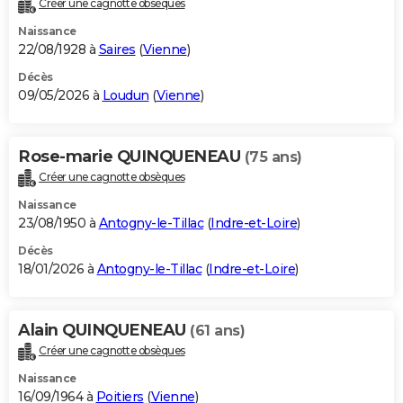
Créer une cagnotte obsèques
City break
Voyage de noces
Climat
Destinations
Voyage nature
Forum
+
PHOTO
Naissance
22/08/1928 à
Saires
(
Vienne
)
GUIDES D'ACHAT
Décès
09/05/2026 à
Loudun
(
Vienne
)
BONS PLANS
CARTE DE VOEUX
Rose-marie QUINQUENEAU
(75 ans)
Carte Bonne année
Carte Pâques
Carte de Noël
Carte Saint-Valentin
Carte d'anniversaire
DICTIONNAIRE
Créer une cagnotte obsèques
Biographies
Expressions
Dictionnaire
Citations
Proverbes
PROGRAMME TV
Naissance
23/08/1950 à
Antogny-le-Tillac
(
Indre-et-Loire
)
COPAINS D'AVANT
Décès
18/01/2026 à
Antogny-le-Tillac
(
Indre-et-Loire
)
Se connecter
Collèges
Universités
Service militaire
S'inscrire
Lycées
Primaires
Entreprises
Avis de recherche
AVIS DE DÉCÈS
FORUM
Alain QUINQUENEAU
(61 ans)
Lifestyle
Sport
Television
Cinema
Bricolage
Culture
Auto
Voyage
Créer une cagnotte obsèques
Naissance
16/09/1964 à
Poitiers
(
Vienne
)