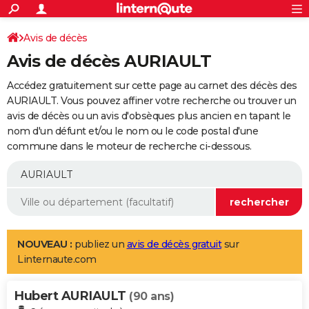
ACTUALITÉS
Connexion
S'inscrire
Avis de décès
Rechercher
Société
Education
Villes
Politique
Faits Divers
Monde
+
SPORT
Avis de décès AURIAULT
Football
Cyclisme
Forum
Coupe du monde 2026
Tennis
Rugby
CULTURE
Accédez gratuitement sur cette page au carnet des décès des
TNT
Cinéma
Musique
Programme TV
Streaming
Sorties cinéma
+
AURIAULT. Vous pouvez affiner votre recherche ou trouver un
FINANCE
avis de décès ou un avis d'obsèques plus ancien en tapant le
Impôts
Immobilier
Banque
Crédit
Retraite
Epargne
Risques naturels par ville
Assurance
AUTO
nom d'un défunt et/ou le nom ou le code postal d'une
commune dans le moteur de recherche ci-dessous.
Réserver un essai
Berlines
Forum auto
Essais
Citadines
SUV
+
HIGH-TECH
Meilleur smartphone
Ordinateurs
Guide high-tech
Mobiles
Internet
Jeux vidéo
+
BRICOLAGE
Aménagement intérieur
Cuisine
Jardinage
+
Forum
Extérieur
Salle de bains
Rangement
WEEK-END
Escapades
Expositions
Week-end nature
Guides de France
Patrimoine
Musées
+
LIFESTYLE
NOUVEAU :
publiez un
avis de décès gratuit
sur
Linternaute.com
Bien-être
Mode
+
Art de vivre
Loisirs
Modes de vie
SANTE
Hubert AURIAULT
Guide de la santé
Médicaments
+
Alimentation
Maladies
Sommeil
(90 ans)
VOYAGE