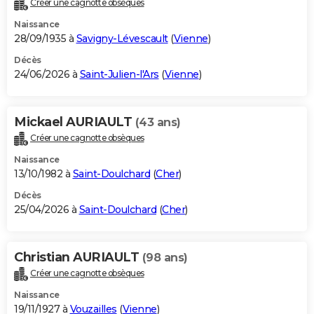
Créer une cagnotte obsèques
City break
Voyage de noces
Climat
Destinations
Voyage nature
Forum
+
PHOTO
Naissance
28/09/1935 à
Savigny-Lévescault
(
Vienne
)
GUIDES D'ACHAT
Décès
24/06/2026 à
Saint-Julien-l'Ars
(
Vienne
)
BONS PLANS
CARTE DE VOEUX
Mickael AURIAULT
(43 ans)
Carte Bonne année
Carte Pâques
Carte de Noël
Carte Saint-Valentin
Carte d'anniversaire
DICTIONNAIRE
Créer une cagnotte obsèques
Biographies
Expressions
Dictionnaire
Citations
Proverbes
PROGRAMME TV
Naissance
13/10/1982 à
Saint-Doulchard
(
Cher
)
COPAINS D'AVANT
Décès
25/04/2026 à
Saint-Doulchard
(
Cher
)
Se connecter
Collèges
Universités
Service militaire
S'inscrire
Lycées
Primaires
Entreprises
Avis de recherche
AVIS DE DÉCÈS
FORUM
Christian AURIAULT
(98 ans)
Lifestyle
Sport
Television
Cinema
Bricolage
Culture
Auto
Voyage
Créer une cagnotte obsèques
Naissance
19/11/1927 à
Vouzailles
(
Vienne
)