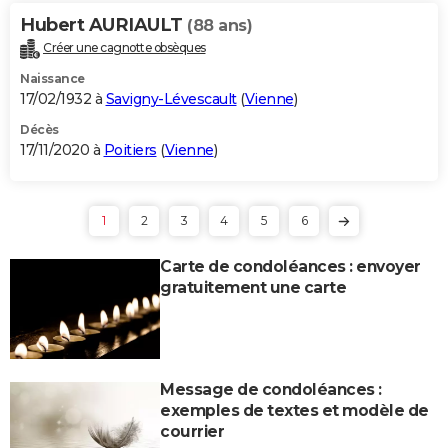
Hubert AURIAULT
(88 ans)
Créer une cagnotte obsèques
Naissance
17/02/1932 à
Savigny-Lévescault
(
Vienne
)
Décès
17/11/2020 à
Poitiers
(
Vienne
)
1
2
3
4
5
6
Carte de condoléances : envoyer
gratuitement une carte
Message de condoléances :
exemples de textes et modèle de
courrier