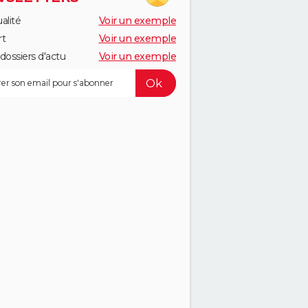
alité
Voir un exemple
rt
Voir un exemple
dossiers d'actu
Voir un exemple