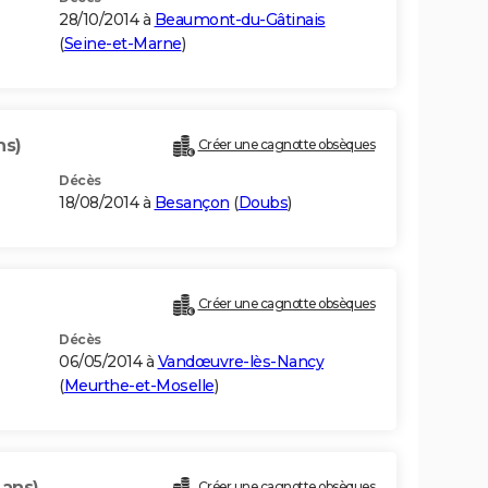
28/10/2014 à
Beaumont-du-Gâtinais
(
Seine-et-Marne
)
ns)
Créer une cagnotte obsèques
Décès
18/08/2014 à
Besançon
(
Doubs
)
)
Créer une cagnotte obsèques
Décès
06/05/2014 à
Vandœuvre-lès-Nancy
(
Meurthe-et-Moselle
)
 ans)
Créer une cagnotte obsèques