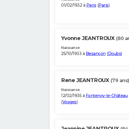
01/02/1932 à
Paris
(
Paris
)
Yvonne JEANTROUX
(80 a
Naissance
25/10/1933 à
Besançon
(
Doubs
)
Rene JEANTROUX
(79 ans
Naissance
12/02/1935 à
Fontenoy-le-Château
(
Vosges
)
Jeannine JEANTROUX
(84