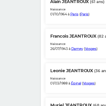
Alain JEANTROUX
(61 ans)
Naissance
01/10/1964 à
Paris
(
Paris
)
Francois JEANTROUX
(82 
Naissance
26/07/1943 à
Darney
(
Vosges
)
Leonie JEANTROUX
(36 an
Naissance
01/03/1988 à
Épinal
(
Vosges
)
Muriel JEANTROUX
(68 an