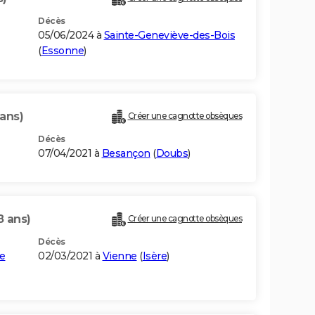
Décès
05/06/2024 à
Sainte-Geneviève-des-Bois
(
Essonne
)
 ans)
Créer une cagnotte obsèques
Décès
07/04/2021 à
Besançon
(
Doubs
)
8 ans)
Créer une cagnotte obsèques
Décès
e
02/03/2021 à
Vienne
(
Isère
)