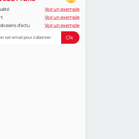
alité
Voir un exemple
rt
Voir un exemple
dossiers d'actu
Voir un exemple