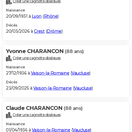
Créer une cagnotte obsèques
City break
Voyage de noces
Climat
Destinations
Voyage nature
Forum
+
PHOTO
Naissance
20/09/1931 à
Lyon
(
Rhône
)
GUIDES D'ACHAT
Décès
20/03/2026 à
Crest
(
Drôme
)
BONS PLANS
CARTE DE VOEUX
Yvonne CHARANCON
(88 ans)
Carte Bonne année
Carte Pâques
Carte de Noël
Carte Saint-Valentin
Carte d'anniversaire
DICTIONNAIRE
Créer une cagnotte obsèques
Biographies
Expressions
Dictionnaire
Citations
Proverbes
PROGRAMME TV
Naissance
27/12/1936 à
Vaison-la-Romaine
(
Vaucluse
)
COPAINS D'AVANT
Décès
23/09/2025 à
Vaison-la-Romaine
(
Vaucluse
)
Se connecter
Collèges
Universités
Service militaire
S'inscrire
Lycées
Primaires
Entreprises
Avis de recherche
AVIS DE DÉCÈS
FORUM
Claude CHARANCON
(88 ans)
Lifestyle
Sport
Television
Cinema
Bricolage
Culture
Auto
Voyage
Créer une cagnotte obsèques
Naissance
01/04/1936 à
Vaison-la-Romaine
(
Vaucluse
)