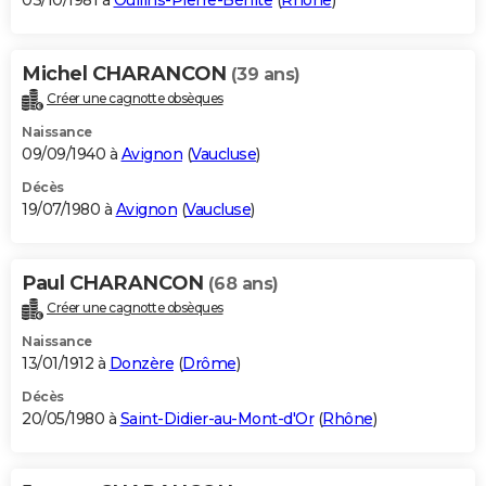
03/10/1981 à
Oullins-Pierre-Bénite
(
Rhône
)
Michel CHARANCON
(39 ans)
Créer une cagnotte obsèques
Naissance
09/09/1940 à
Avignon
(
Vaucluse
)
Décès
19/07/1980 à
Avignon
(
Vaucluse
)
Paul CHARANCON
(68 ans)
Créer une cagnotte obsèques
Naissance
13/01/1912 à
Donzère
(
Drôme
)
Décès
20/05/1980 à
Saint-Didier-au-Mont-d'Or
(
Rhône
)