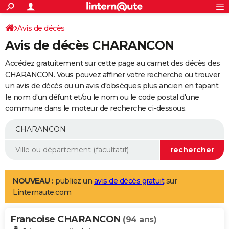
ACTUALITÉS
Connexion
S'inscrire
Avis de décès
Rechercher
Société
Education
Villes
Politique
Faits Divers
Monde
+
SPORT
Avis de décès CHARANCON
Football
Cyclisme
Forum
Coupe du monde 2026
Tennis
Rugby
CULTURE
Accédez gratuitement sur cette page au carnet des décès des
TNT
Cinéma
Musique
Programme TV
Streaming
Sorties cinéma
+
CHARANCON. Vous pouvez affiner votre recherche ou trouver
FINANCE
un avis de décès ou un avis d'obsèques plus ancien en tapant
Impôts
Immobilier
Banque
Crédit
Retraite
Epargne
Risques naturels par ville
Assurance
AUTO
le nom d'un défunt et/ou le nom ou le code postal d'une
commune dans le moteur de recherche ci-dessous.
Réserver un essai
Berlines
Forum auto
Essais
Citadines
SUV
+
HIGH-TECH
Meilleur smartphone
Ordinateurs
Guide high-tech
Mobiles
Internet
Jeux vidéo
+
BRICOLAGE
Aménagement intérieur
Cuisine
Jardinage
+
Forum
Extérieur
Salle de bains
Rangement
WEEK-END
Escapades
Expositions
Week-end nature
Guides de France
Patrimoine
Musées
+
LIFESTYLE
NOUVEAU :
publiez un
avis de décès gratuit
sur
Linternaute.com
Bien-être
Mode
+
Art de vivre
Loisirs
Modes de vie
SANTE
Francoise CHARANCON
Guide de la santé
Médicaments
+
Alimentation
Maladies
Sommeil
(94 ans)
VOYAGE