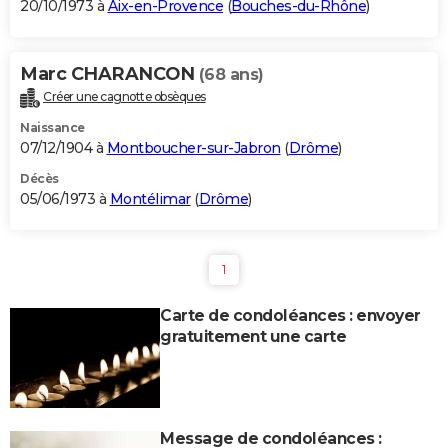
20/10/1973 à
Aix-en-Provence
(
Bouches-du-Rhône
)
Marc CHARANCON
(68 ans)
Créer une cagnotte obsèques
Naissance
07/12/1904 à
Montboucher-sur-Jabron
(
Drôme
)
Décès
05/06/1973 à
Montélimar
(
Drôme
)
1
Carte de condoléances : envoyer
gratuitement une carte
Message de condoléances :