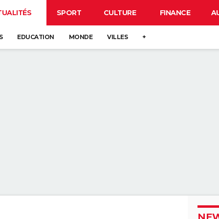
TUALITÉS
SPORT
CULTURE
FINANCE
A
S
EDUCATION
MONDE
VILLES
+
NEW