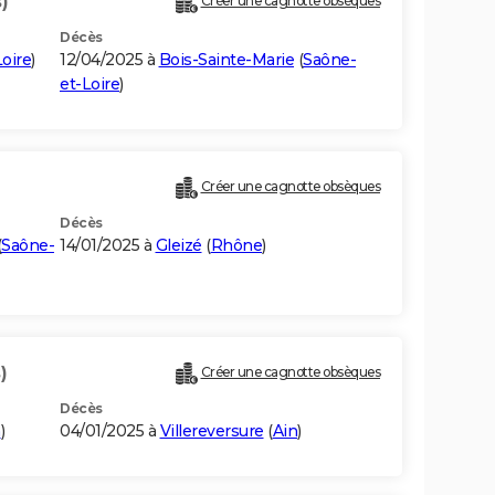
)
Créer une cagnotte obsèques
Décès
oire
)
12/04/2025 à
Bois-Sainte-Marie
(
Saône-
et-Loire
)
Créer une cagnotte obsèques
Décès
(
Saône-
14/01/2025 à
Gleizé
(
Rhône
)
)
Créer une cagnotte obsèques
Décès
n
)
04/01/2025 à
Villereversure
(
Ain
)