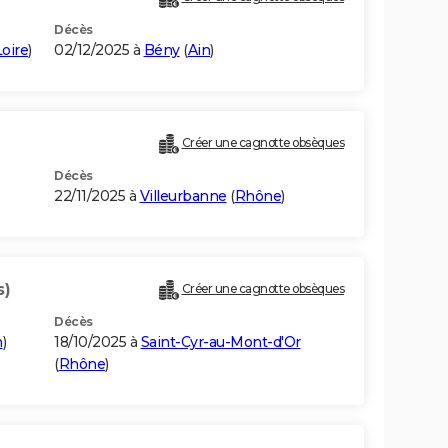
Décès
oire
)
02/12/2025 à
Bény
(
Ain
)
Créer une cagnotte obsèques
Décès
22/11/2025 à
Villeurbanne
(
Rhône
)
s)
Créer une cagnotte obsèques
Décès
n
)
18/10/2025 à
Saint-Cyr-au-Mont-d'Or
(
Rhône
)