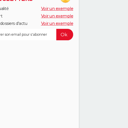
alité
Voir un exemple
rt
Voir un exemple
dossiers d'actu
Voir un exemple