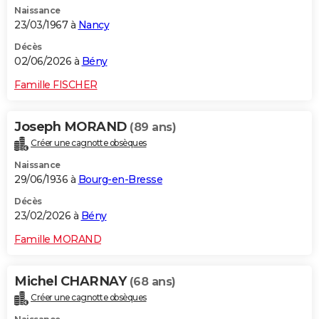
Naissance
City break
Voyage de noces
Climat
Destinations
Voyage nature
Forum
+
PHOTO
23/03/1967 à
Nancy
GUIDES D'ACHAT
Décès
02/06/2026 à
Bény
BONS PLANS
Famille FISCHER
CARTE DE VOEUX
Joseph MORAND
(89 ans)
Carte Bonne année
Carte Pâques
Carte de Noël
Carte Saint-Valentin
Carte d'anniversaire
DICTIONNAIRE
Créer une cagnotte obsèques
Biographies
Expressions
Dictionnaire
Citations
Proverbes
PROGRAMME TV
Naissance
29/06/1936 à
Bourg-en-Bresse
COPAINS D'AVANT
Décès
23/02/2026 à
Bény
Se connecter
Collèges
Universités
Service militaire
S'inscrire
Lycées
Primaires
Entreprises
Avis de recherche
AVIS DE DÉCÈS
Famille MORAND
FORUM
Lifestyle
Sport
Television
Cinema
Bricolage
Culture
Auto
Voyage
Michel CHARNAY
(68 ans)
Créer une cagnotte obsèques