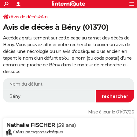
ACTUALITÉS
Connexion
S'inscrire
Avis de décès
Ain
Rechercher
Société
Education
Villes
Politique
Faits Divers
Monde
+
SPORT
Avis de décès à Bény (01370)
Football
Cyclisme
Forum
Coupe du monde 2026
Tennis
Rugby
CULTURE
Accédez gratuitement sur cette page au carnet des décès de
TNT
Cinéma
Musique
Programme TV
Streaming
Sorties cinéma
+
Bény. Vous pouvez affiner votre recherche, trouver un avis de
FINANCE
décès, une nécrologie ou un avis d'obsèques plus ancien en
Impôts
Immobilier
Banque
Crédit
Retraite
Epargne
Risques naturels par ville
Assurance
AUTO
tapant le nom d'un défunt et/ou le nom (ou code postal) d'une
commune proche de Bény dans le moteur de recherche ci-
Réserver un essai
Berlines
Forum auto
Essais
Citadines
SUV
+
HIGH-TECH
dessous.
Meilleur smartphone
Ordinateurs
Guide high-tech
Mobiles
Internet
Jeux vidéo
+
BRICOLAGE
Aménagement intérieur
Cuisine
Jardinage
+
Forum
Extérieur
Salle de bains
Rangement
WEEK-END
Escapades
Expositions
Week-end nature
Guides de France
Patrimoine
Musées
+
LIFESTYLE
Mise à jour le 01/07/26
Bien-être
Mode
+
Art de vivre
Loisirs
Modes de vie
SANTE
Nathalie FISCHER
(59 ans)
Guide de la santé
Médicaments
+
Alimentation
Maladies
Sommeil
VOYAGE
Créer une cagnotte obsèques