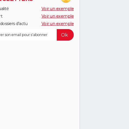
alité
Voir un exemple
rt
Voir un exemple
dossiers d'actu
Voir un exemple