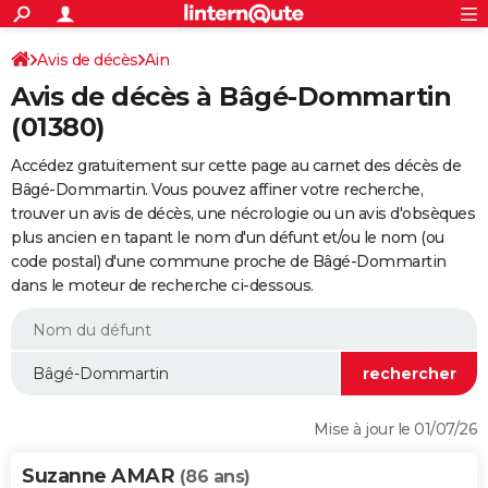
ACTUALITÉS
Connexion
S'inscrire
Avis de décès
Ain
Rechercher
Société
Education
Villes
Politique
Faits Divers
Monde
+
SPORT
Avis de décès à Bâgé-Dommartin
Football
Cyclisme
Forum
Coupe du monde 2026
Tennis
Rugby
CULTURE
(01380)
TNT
Cinéma
Musique
Programme TV
Streaming
Sorties cinéma
+
FINANCE
Accédez gratuitement sur cette page au carnet des décès de
Bâgé-Dommartin. Vous pouvez affiner votre recherche,
Impôts
Immobilier
Banque
Crédit
Retraite
Epargne
Risques naturels par ville
Assurance
AUTO
trouver un avis de décès, une nécrologie ou un avis d'obsèques
plus ancien en tapant le nom d'un défunt et/ou le nom (ou
Réserver un essai
Berlines
Forum auto
Essais
Citadines
SUV
+
HIGH-TECH
code postal) d'une commune proche de Bâgé-Dommartin
dans le moteur de recherche ci-dessous.
Meilleur smartphone
Ordinateurs
Guide high-tech
Mobiles
Internet
Jeux vidéo
+
BRICOLAGE
Aménagement intérieur
Cuisine
Jardinage
+
Forum
Extérieur
Salle de bains
Rangement
WEEK-END
Escapades
Expositions
Week-end nature
Guides de France
Patrimoine
Musées
+
LIFESTYLE
Bien-être
Mode
+
Art de vivre
Loisirs
Modes de vie
SANTE
Mise à jour le 01/07/26
Guide de la santé
Médicaments
+
Alimentation
Maladies
Sommeil
VOYAGE
Suzanne AMAR
(86 ans)