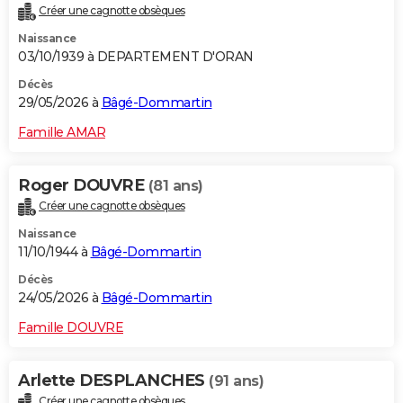
Créer une cagnotte obsèques
City break
Voyage de noces
Climat
Destinations
Voyage nature
Forum
+
PHOTO
Naissance
03/10/1939 à DEPARTEMENT D'ORAN
GUIDES D'ACHAT
Décès
BONS PLANS
29/05/2026 à
Bâgé-Dommartin
CARTE DE VOEUX
Famille AMAR
Carte Bonne année
Carte Pâques
Carte de Noël
Carte Saint-Valentin
Carte d'anniversaire
DICTIONNAIRE
Roger DOUVRE
(81 ans)
Biographies
Expressions
Dictionnaire
Citations
Proverbes
PROGRAMME TV
Créer une cagnotte obsèques
Naissance
COPAINS D'AVANT
11/10/1944 à
Bâgé-Dommartin
Se connecter
Collèges
Universités
Service militaire
S'inscrire
Lycées
Primaires
Entreprises
Avis de recherche
AVIS DE DÉCÈS
Décès
24/05/2026 à
Bâgé-Dommartin
FORUM
Famille DOUVRE
Lifestyle
Sport
Television
Cinema
Bricolage
Culture
Auto
Voyage
Arlette DESPLANCHES
(91 ans)
Créer une cagnotte obsèques