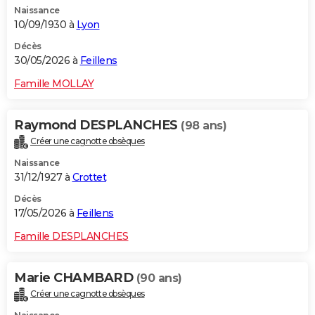
Naissance
City break
Voyage de noces
Climat
Destinations
Voyage nature
Forum
+
PHOTO
10/09/1930 à
Lyon
GUIDES D'ACHAT
Décès
30/05/2026 à
Feillens
BONS PLANS
Famille MOLLAY
CARTE DE VOEUX
Raymond DESPLANCHES
(98 ans)
Carte Bonne année
Carte Pâques
Carte de Noël
Carte Saint-Valentin
Carte d'anniversaire
DICTIONNAIRE
Créer une cagnotte obsèques
Biographies
Expressions
Dictionnaire
Citations
Proverbes
PROGRAMME TV
Naissance
31/12/1927 à
Crottet
COPAINS D'AVANT
Décès
17/05/2026 à
Feillens
Se connecter
Collèges
Universités
Service militaire
S'inscrire
Lycées
Primaires
Entreprises
Avis de recherche
AVIS DE DÉCÈS
Famille DESPLANCHES
FORUM
Lifestyle
Sport
Television
Cinema
Bricolage
Culture
Auto
Voyage
Marie CHAMBARD
(90 ans)
Créer une cagnotte obsèques