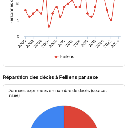
Personnes décédées
10
5
0
2000
2006
2012
2018
2024
2004
2010
2016
2022
2002
2008
2014
2020
Feillens
Répartition des décès à Feillens par sexe
Données exprimées en nombre de décès (source :
Insee)