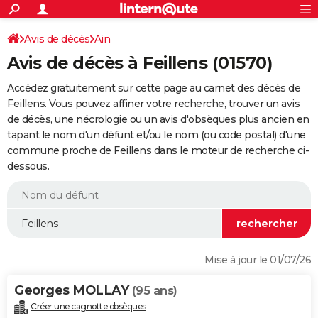
ACTUALITÉS
Connexion
S'inscrire
Avis de décès
Ain
Rechercher
Société
Education
Villes
Politique
Faits Divers
Monde
+
SPORT
Avis de décès à Feillens (01570)
Football
Cyclisme
Forum
Coupe du monde 2026
Tennis
Rugby
CULTURE
Accédez gratuitement sur cette page au carnet des décès de
TNT
Cinéma
Musique
Programme TV
Streaming
Sorties cinéma
+
Feillens. Vous pouvez affiner votre recherche, trouver un avis
FINANCE
de décès, une nécrologie ou un avis d'obsèques plus ancien en
Impôts
Immobilier
Banque
Crédit
Retraite
Epargne
Risques naturels par ville
Assurance
AUTO
tapant le nom d'un défunt et/ou le nom (ou code postal) d'une
commune proche de Feillens dans le moteur de recherche ci-
Réserver un essai
Berlines
Forum auto
Essais
Citadines
SUV
+
HIGH-TECH
dessous.
Meilleur smartphone
Ordinateurs
Guide high-tech
Mobiles
Internet
Jeux vidéo
+
BRICOLAGE
Aménagement intérieur
Cuisine
Jardinage
+
Forum
Extérieur
Salle de bains
Rangement
WEEK-END
Escapades
Expositions
Week-end nature
Guides de France
Patrimoine
Musées
+
LIFESTYLE
Mise à jour le 01/07/26
Bien-être
Mode
+
Art de vivre
Loisirs
Modes de vie
SANTE
Georges MOLLAY
(95 ans)
Guide de la santé
Médicaments
+
Alimentation
Maladies
Sommeil
VOYAGE
Créer une cagnotte obsèques