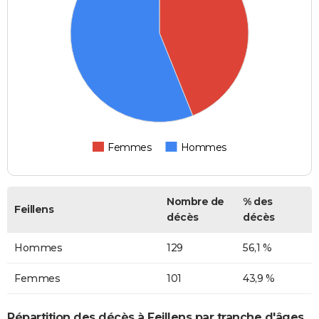
Femmes
Hommes
Nombre de
% des
Feillens
décès
décès
Hommes
129
56,1 %
Femmes
101
43,9 %
Répartition des décès à Feillens par tranche d'âges