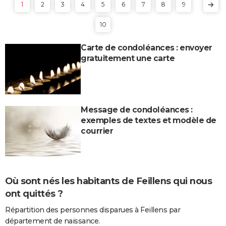
1
2
3
4
5
6
7
8
9
10
Carte de condoléances : envoyer
gratuitement une carte
Message de condoléances :
exemples de textes et modèle de
courrier
Où sont nés les habitants de Feillens qui nous
ont quittés ?
Répartition des personnes disparues à Feillens par
département de naissance.