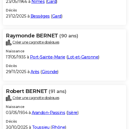
23/05/1966 à
Nîmes
(
Gard
)
Décès
21/12/2025 à
Bessèges
(
Gard
)
Raymonde BERNET
(90 ans)
Créer une cagnotte obsèques
Naissance
17/05/1935 à
Port-Sainte-Marie
(
Lot-et-Garonne
)
Décès
29/11/2025 à
Arès
(
Gironde
)
Robert BERNET
(91 ans)
Créer une cagnotte obsèques
Naissance
03/05/1934 à
Arandon-Passins
(
Isère
)
Décès
30/10/2025 à
Toussieu
(
Rhône
)