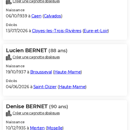
Créer une cagnotte obsèques
City break
Voyage de noces
Climat
Destinations
Voyage nature
Forum
+
PHOTO
Naissance
06/10/1939 à
Caen
(
Calvados
)
GUIDES D'ACHAT
Décès
13/07/2026 à
Cloyes-les-Trois-Rivières
(
Eure-et-Loir
)
BONS PLANS
CARTE DE VOEUX
Lucien BERNET
(88 ans)
Carte Bonne année
Carte Pâques
Carte de Noël
Carte Saint-Valentin
Carte d'anniversaire
DICTIONNAIRE
Créer une cagnotte obsèques
Biographies
Expressions
Dictionnaire
Citations
Proverbes
PROGRAMME TV
Naissance
19/10/1937 à
Brousseval
(
Haute-Marne
)
COPAINS D'AVANT
Décès
04/06/2026 à
Saint-Dizier
(
Haute-Marne
)
Se connecter
Collèges
Universités
Service militaire
S'inscrire
Lycées
Primaires
Entreprises
Avis de recherche
AVIS DE DÉCÈS
FORUM
Denise BERNET
(90 ans)
Lifestyle
Sport
Television
Cinema
Bricolage
Culture
Auto
Voyage
Créer une cagnotte obsèques
Naissance
10/12/1935 à
Merten
(
Moselle
)