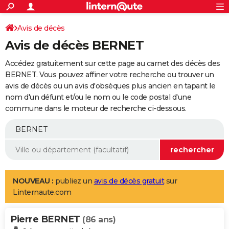
ACTUALITÉS
Connexion
S'inscrire
Avis de décès
Rechercher
Société
Education
Villes
Politique
Faits Divers
Monde
+
SPORT
Avis de décès BERNET
Football
Cyclisme
Forum
Coupe du monde 2026
Tennis
Rugby
CULTURE
Accédez gratuitement sur cette page au carnet des décès des
TNT
Cinéma
Musique
Programme TV
Streaming
Sorties cinéma
+
BERNET. Vous pouvez affiner votre recherche ou trouver un
FINANCE
avis de décès ou un avis d'obsèques plus ancien en tapant le
Impôts
Immobilier
Banque
Crédit
Retraite
Epargne
Risques naturels par ville
Assurance
AUTO
nom d'un défunt et/ou le nom ou le code postal d'une
commune dans le moteur de recherche ci-dessous.
Réserver un essai
Berlines
Forum auto
Essais
Citadines
SUV
+
HIGH-TECH
Meilleur smartphone
Ordinateurs
Guide high-tech
Mobiles
Internet
Jeux vidéo
+
BRICOLAGE
Aménagement intérieur
Cuisine
Jardinage
+
Forum
Extérieur
Salle de bains
Rangement
WEEK-END
Escapades
Expositions
Week-end nature
Guides de France
Patrimoine
Musées
+
LIFESTYLE
NOUVEAU :
publiez un
avis de décès gratuit
sur
Linternaute.com
Bien-être
Mode
+
Art de vivre
Loisirs
Modes de vie
SANTE
Pierre BERNET
Guide de la santé
Médicaments
+
Alimentation
Maladies
Sommeil
(86 ans)
VOYAGE