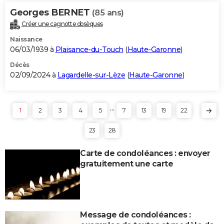
Georges BERNET
(85 ans)
Créer une cagnotte obsèques
Naissance
06/03/1939 à
Plaisance-du-Touch
(
Haute-Garonne
)
Décès
02/09/2024 à
Lagardelle-sur-Lèze
(
Haute-Garonne
)
...
1
2
3
4
5
7
13
19
22
23
28
Carte de condoléances : envoyer
gratuitement une carte
Message de condoléances :