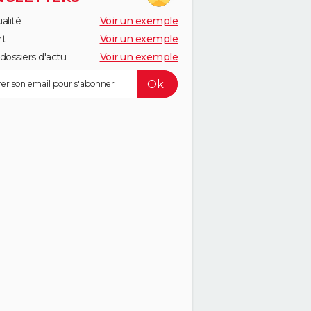
alité
Voir un exemple
rt
Voir un exemple
dossiers d'actu
Voir un exemple