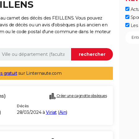
EILLENS
Actu
Spo
 au carnet des décès des FEILLENS. Vous pouvez
 avis de décès ou un avis d'obsèques plus ancien en
Les 
nom ou le code postal d'une commune dans le moteur
s gratuit
sur Linternaute.com
ns)
Créer une cagnotte obsèques
Décès
)
28/03/2024 à
Viriat
(
Ain
)