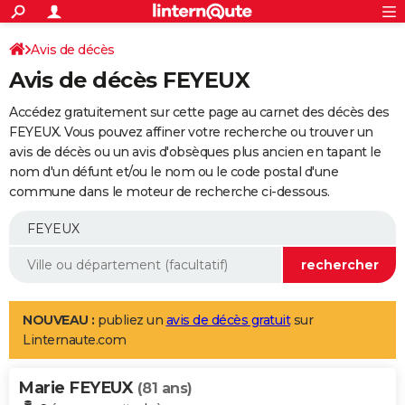
ACTUALITÉS
Connexion
S'inscrire
Avis de décès
Rechercher
Société
Education
Villes
Politique
Faits Divers
Monde
+
SPORT
Avis de décès FEYEUX
Football
Cyclisme
Forum
Coupe du monde 2026
Tennis
Rugby
CULTURE
Accédez gratuitement sur cette page au carnet des décès des
TNT
Cinéma
Musique
Programme TV
Streaming
Sorties cinéma
+
FEYEUX. Vous pouvez affiner votre recherche ou trouver un
FINANCE
avis de décès ou un avis d'obsèques plus ancien en tapant le
Impôts
Immobilier
Banque
Crédit
Retraite
Epargne
Risques naturels par ville
Assurance
AUTO
nom d'un défunt et/ou le nom ou le code postal d'une
commune dans le moteur de recherche ci-dessous.
Réserver un essai
Berlines
Forum auto
Essais
Citadines
SUV
+
HIGH-TECH
Meilleur smartphone
Ordinateurs
Guide high-tech
Mobiles
Internet
Jeux vidéo
+
BRICOLAGE
Aménagement intérieur
Cuisine
Jardinage
+
Forum
Extérieur
Salle de bains
Rangement
WEEK-END
Escapades
Expositions
Week-end nature
Guides de France
Patrimoine
Musées
+
LIFESTYLE
NOUVEAU :
publiez un
avis de décès gratuit
sur
Linternaute.com
Bien-être
Mode
+
Art de vivre
Loisirs
Modes de vie
SANTE
Marie FEYEUX
Guide de la santé
Médicaments
+
Alimentation
Maladies
Sommeil
(81 ans)
VOYAGE