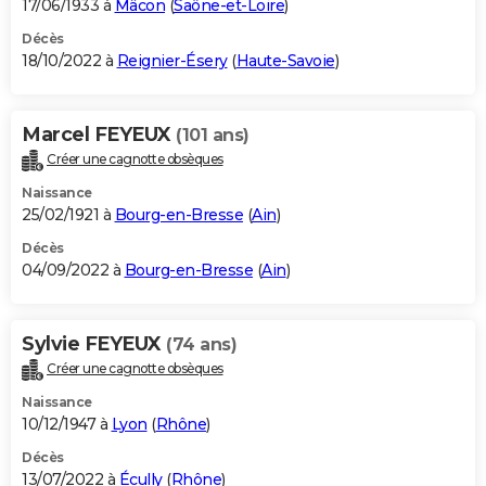
17/06/1933 à
Mâcon
(
Saône-et-Loire
)
Décès
18/10/2022 à
Reignier-Ésery
(
Haute-Savoie
)
Marcel FEYEUX
(101 ans)
Créer une cagnotte obsèques
Naissance
25/02/1921 à
Bourg-en-Bresse
(
Ain
)
Décès
04/09/2022 à
Bourg-en-Bresse
(
Ain
)
Sylvie FEYEUX
(74 ans)
Créer une cagnotte obsèques
Naissance
10/12/1947 à
Lyon
(
Rhône
)
Décès
13/07/2022 à
Écully
(
Rhône
)