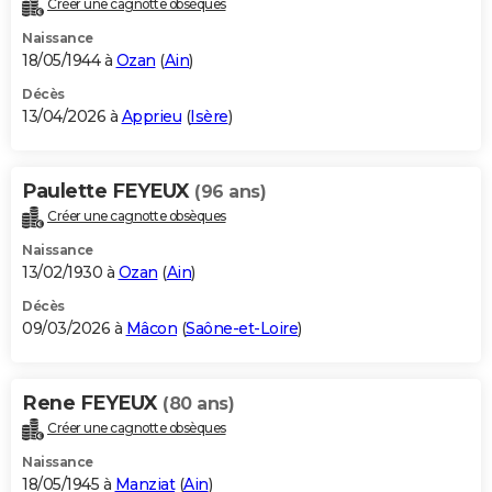
Créer une cagnotte obsèques
City break
Voyage de noces
Climat
Destinations
Voyage nature
Forum
+
PHOTO
Naissance
18/05/1944 à
Ozan
(
Ain
)
GUIDES D'ACHAT
Décès
13/04/2026 à
Apprieu
(
Isère
)
BONS PLANS
CARTE DE VOEUX
Paulette FEYEUX
(96 ans)
Carte Bonne année
Carte Pâques
Carte de Noël
Carte Saint-Valentin
Carte d'anniversaire
DICTIONNAIRE
Créer une cagnotte obsèques
Biographies
Expressions
Dictionnaire
Citations
Proverbes
PROGRAMME TV
Naissance
13/02/1930 à
Ozan
(
Ain
)
COPAINS D'AVANT
Décès
09/03/2026 à
Mâcon
(
Saône-et-Loire
)
Se connecter
Collèges
Universités
Service militaire
S'inscrire
Lycées
Primaires
Entreprises
Avis de recherche
AVIS DE DÉCÈS
FORUM
Rene FEYEUX
(80 ans)
Lifestyle
Sport
Television
Cinema
Bricolage
Culture
Auto
Voyage
Créer une cagnotte obsèques
Naissance
18/05/1945 à
Manziat
(
Ain
)