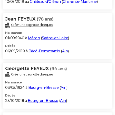
10/05/2019 au
Château-d'Oléron
(
Charente-Maritime
)
Jean FEYEUX
(78 ans)
Créer une cagnotte obsèques
Naissance
01/09/1940 à
Mâcon
(
Saône-et-Loire
)
Décès
06/05/2019 à
Bâgé-Dommartin
(
Ain
)
Georgette FEYEUX
(94 ans)
Créer une cagnotte obsèques
Naissance
03/05/1924 à
Bourg-en-Bresse
(
Ain
)
Décès
23/10/2018 à
Bourg-en-Bresse
(
Ain
)