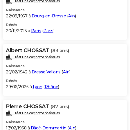
Créer une cagnotte obsèques
City break
Voyage de noces
Climat
Destinations
Voyage nature
Forum
+
PHOTO
Naissance
22/09/1957 à
Bourg-en-Bresse
(
Ain
)
GUIDES D'ACHAT
Décès
20/11/2025 à
Paris
(
Paris
)
BONS PLANS
CARTE DE VOEUX
Albert CHOSSAT
(83 ans)
Carte Bonne année
Carte Pâques
Carte de Noël
Carte Saint-Valentin
Carte d'anniversaire
DICTIONNAIRE
Créer une cagnotte obsèques
Biographies
Expressions
Dictionnaire
Citations
Proverbes
PROGRAMME TV
Naissance
25/02/1942 à
Bresse Vallons
(
Ain
)
COPAINS D'AVANT
Décès
29/06/2025 à
Lyon
(
Rhône
)
Se connecter
Collèges
Universités
Service militaire
S'inscrire
Lycées
Primaires
Entreprises
Avis de recherche
AVIS DE DÉCÈS
FORUM
Pierre CHOSSAT
(87 ans)
Lifestyle
Sport
Television
Cinema
Bricolage
Culture
Auto
Voyage
Créer une cagnotte obsèques
Naissance
17/02/1938 à
Bâgé-Dommartin
(
Ain
)