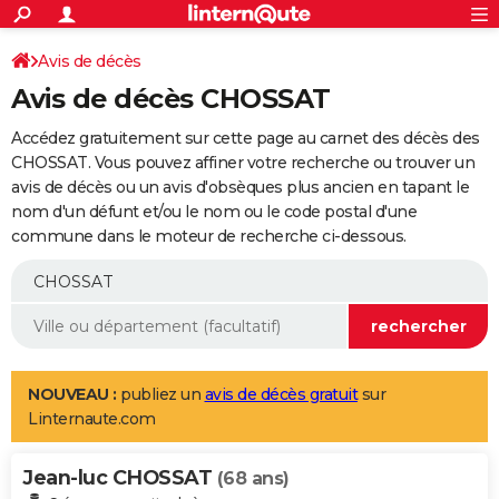
ACTUALITÉS
Connexion
S'inscrire
Avis de décès
Rechercher
Société
Education
Villes
Politique
Faits Divers
Monde
+
SPORT
Avis de décès CHOSSAT
Football
Cyclisme
Forum
Coupe du monde 2026
Tennis
Rugby
CULTURE
Accédez gratuitement sur cette page au carnet des décès des
TNT
Cinéma
Musique
Programme TV
Streaming
Sorties cinéma
+
CHOSSAT. Vous pouvez affiner votre recherche ou trouver un
FINANCE
avis de décès ou un avis d'obsèques plus ancien en tapant le
Impôts
Immobilier
Banque
Crédit
Retraite
Epargne
Risques naturels par ville
Assurance
AUTO
nom d'un défunt et/ou le nom ou le code postal d'une
commune dans le moteur de recherche ci-dessous.
Réserver un essai
Berlines
Forum auto
Essais
Citadines
SUV
+
HIGH-TECH
Meilleur smartphone
Ordinateurs
Guide high-tech
Mobiles
Internet
Jeux vidéo
+
BRICOLAGE
Aménagement intérieur
Cuisine
Jardinage
+
Forum
Extérieur
Salle de bains
Rangement
WEEK-END
Escapades
Expositions
Week-end nature
Guides de France
Patrimoine
Musées
+
LIFESTYLE
NOUVEAU :
publiez un
avis de décès gratuit
sur
Linternaute.com
Bien-être
Mode
+
Art de vivre
Loisirs
Modes de vie
SANTE
Jean-luc CHOSSAT
Guide de la santé
Médicaments
+
Alimentation
Maladies
Sommeil
(68 ans)
VOYAGE