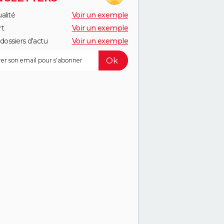
alité
Voir un exemple
rt
Voir un exemple
dossiers d'actu
Voir un exemple