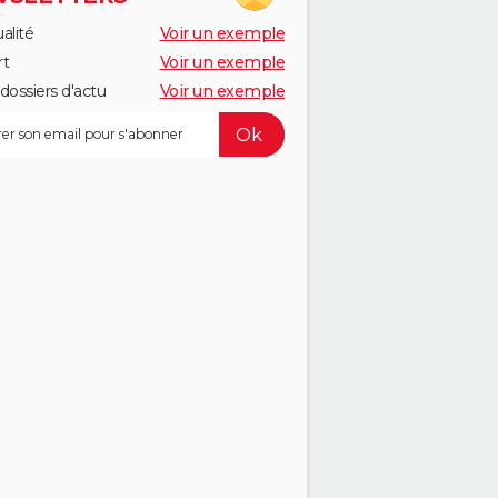
alité
Voir un exemple
rt
Voir un exemple
dossiers d'actu
Voir un exemple