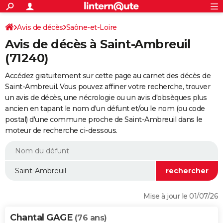
ACTUALITÉS
Connexion
S'inscrire
Avis de décès
Saône-et-Loire
Rechercher
Société
Education
Villes
Politique
Faits Divers
Monde
+
SPORT
Avis de décès à Saint-Ambreuil
Football
Cyclisme
Forum
Coupe du monde 2026
Tennis
Rugby
CULTURE
(71240)
TNT
Cinéma
Musique
Programme TV
Streaming
Sorties cinéma
+
FINANCE
Accédez gratuitement sur cette page au carnet des décès de
Saint-Ambreuil. Vous pouvez affiner votre recherche, trouver
Impôts
Immobilier
Banque
Crédit
Retraite
Epargne
Risques naturels par ville
Assurance
AUTO
un avis de décès, une nécrologie ou un avis d'obsèques plus
ancien en tapant le nom d'un défunt et/ou le nom (ou code
Réserver un essai
Berlines
Forum auto
Essais
Citadines
SUV
+
HIGH-TECH
postal) d'une commune proche de Saint-Ambreuil dans le
moteur de recherche ci-dessous.
Meilleur smartphone
Ordinateurs
Guide high-tech
Mobiles
Internet
Jeux vidéo
+
BRICOLAGE
Aménagement intérieur
Cuisine
Jardinage
+
Forum
Extérieur
Salle de bains
Rangement
WEEK-END
Escapades
Expositions
Week-end nature
Guides de France
Patrimoine
Musées
+
LIFESTYLE
Bien-être
Mode
+
Art de vivre
Loisirs
Modes de vie
SANTE
Mise à jour le 01/07/26
Guide de la santé
Médicaments
+
Alimentation
Maladies
Sommeil
VOYAGE
Chantal GAGE
(76 ans)