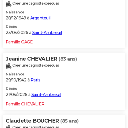
Créer une cagnotte obsèques
City break
Voyage de noces
Climat
Destinations
Voyage nature
Forum
+
PHOTO
Naissance
28/12/1949 à
Argenteuil
GUIDES D'ACHAT
Décès
BONS PLANS
23/05/2026 à
Saint-Ambreuil
CARTE DE VOEUX
Famille GAGE
Carte Bonne année
Carte Pâques
Carte de Noël
Carte Saint-Valentin
Carte d'anniversaire
DICTIONNAIRE
Jeanine CHEVALIER
(83 ans)
Biographies
Expressions
Dictionnaire
Citations
Proverbes
PROGRAMME TV
Créer une cagnotte obsèques
Naissance
COPAINS D'AVANT
29/10/1942 à
Paris
Se connecter
Collèges
Universités
Service militaire
S'inscrire
Lycées
Primaires
Entreprises
Avis de recherche
AVIS DE DÉCÈS
Décès
21/05/2026 à
Saint-Ambreuil
FORUM
Famille CHEVALIER
Lifestyle
Sport
Television
Cinema
Bricolage
Culture
Auto
Voyage
Claudette BOUCHER
(85 ans)
Créer une cagnotte obsèques