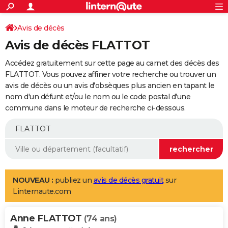
ACTUALITÉS
Connexion
S'inscrire
Avis de décès
Rechercher
Société
Education
Villes
Politique
Faits Divers
Monde
+
SPORT
Avis de décès FLATTOT
Football
Cyclisme
Forum
Coupe du monde 2026
Tennis
Rugby
CULTURE
Accédez gratuitement sur cette page au carnet des décès des
TNT
Cinéma
Musique
Programme TV
Streaming
Sorties cinéma
+
FLATTOT. Vous pouvez affiner votre recherche ou trouver un
FINANCE
avis de décès ou un avis d'obsèques plus ancien en tapant le
Impôts
Immobilier
Banque
Crédit
Retraite
Epargne
Risques naturels par ville
Assurance
AUTO
nom d'un défunt et/ou le nom ou le code postal d'une
commune dans le moteur de recherche ci-dessous.
Réserver un essai
Berlines
Forum auto
Essais
Citadines
SUV
+
HIGH-TECH
Meilleur smartphone
Ordinateurs
Guide high-tech
Mobiles
Internet
Jeux vidéo
+
BRICOLAGE
Aménagement intérieur
Cuisine
Jardinage
+
Forum
Extérieur
Salle de bains
Rangement
WEEK-END
Escapades
Expositions
Week-end nature
Guides de France
Patrimoine
Musées
+
LIFESTYLE
NOUVEAU :
publiez un
avis de décès gratuit
sur
Linternaute.com
Bien-être
Mode
+
Art de vivre
Loisirs
Modes de vie
SANTE
Anne FLATTOT
Guide de la santé
Médicaments
+
Alimentation
Maladies
Sommeil
(74 ans)
VOYAGE