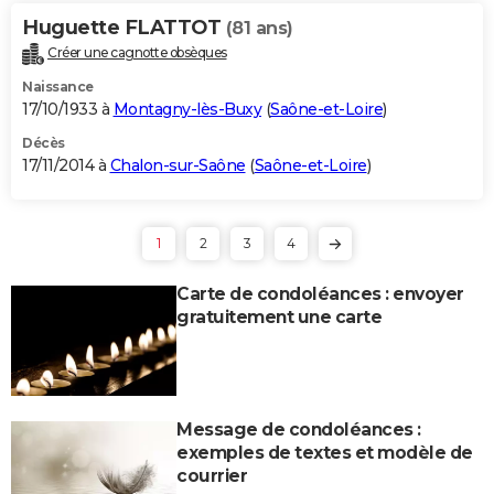
Huguette FLATTOT
(81 ans)
Créer une cagnotte obsèques
Naissance
17/10/1933 à
Montagny-lès-Buxy
(
Saône-et-Loire
)
Décès
17/11/2014 à
Chalon-sur-Saône
(
Saône-et-Loire
)
1
2
3
4
Carte de condoléances : envoyer
gratuitement une carte
Message de condoléances :
exemples de textes et modèle de
courrier