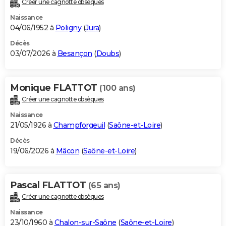
Créer une cagnotte obsèques
City break
Voyage de noces
Climat
Destinations
Voyage nature
Forum
+
PHOTO
Naissance
04/06/1952 à
Poligny
(
Jura
)
GUIDES D'ACHAT
Décès
03/07/2026 à
Besançon
(
Doubs
)
BONS PLANS
CARTE DE VOEUX
Monique FLATTOT
(100 ans)
Carte Bonne année
Carte Pâques
Carte de Noël
Carte Saint-Valentin
Carte d'anniversaire
DICTIONNAIRE
Créer une cagnotte obsèques
Biographies
Expressions
Dictionnaire
Citations
Proverbes
PROGRAMME TV
Naissance
21/05/1926 à
Champforgeuil
(
Saône-et-Loire
)
COPAINS D'AVANT
Décès
19/06/2026 à
Mâcon
(
Saône-et-Loire
)
Se connecter
Collèges
Universités
Service militaire
S'inscrire
Lycées
Primaires
Entreprises
Avis de recherche
AVIS DE DÉCÈS
FORUM
Pascal FLATTOT
(65 ans)
Lifestyle
Sport
Television
Cinema
Bricolage
Culture
Auto
Voyage
Créer une cagnotte obsèques
Naissance
23/10/1960 à
Chalon-sur-Saône
(
Saône-et-Loire
)