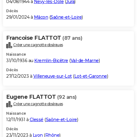
04/08/1944 à
Nevy-lès-Dole
(
Jura
)
Décès
29/01/2024 à
Mâcon
(
Saône-et-Loire
)
Francoise FLATTOT
(87 ans)
Créer une cagnotte obsèques
Naissance
31/10/1936 au
Kremlin-Bicêtre
(
Val-de-Marne
)
Décès
27/12/2023 à
Villeneuve-sur-Lot
(
Lot-et-Garonne
)
Eugene FLATTOT
(92 ans)
Créer une cagnotte obsèques
Naissance
12/11/1931 à
Clessé
(
Saône-et-Loire
)
Décès
23/11/2023 à
Lyon
(
Rhône
)