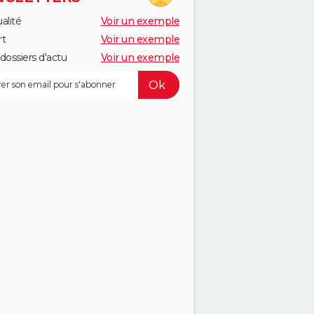
alité
Voir un exemple
rt
Voir un exemple
dossiers d'actu
Voir un exemple