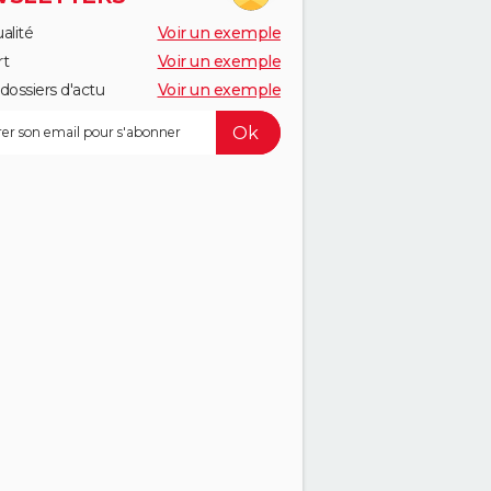
alité
Voir un exemple
rt
Voir un exemple
dossiers d'actu
Voir un exemple