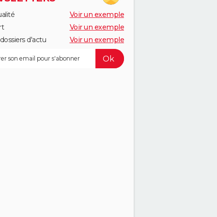
alité
Voir un exemple
rt
Voir un exemple
dossiers d'actu
Voir un exemple