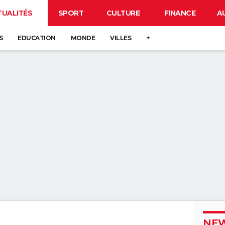
TUALITÉS
SPORT
CULTURE
FINANCE
A
S
EDUCATION
MONDE
VILLES
+
NEW