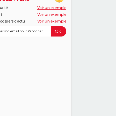
alité
Voir un exemple
rt
Voir un exemple
dossiers d'actu
Voir un exemple