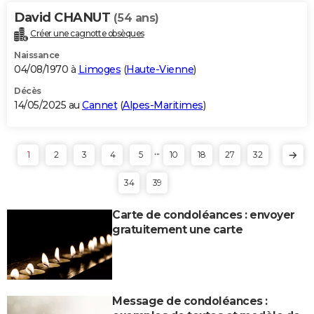
David CHANUT
(54 ans)
Créer une cagnotte obsèques
Naissance
04/08/1970 à
Limoges
(
Haute-Vienne
)
Décès
14/05/2025 au
Cannet
(
Alpes-Maritimes
)
...
1
2
3
4
5
10
18
27
32
34
39
Carte de condoléances : envoyer
gratuitement une carte
Message de condoléances :