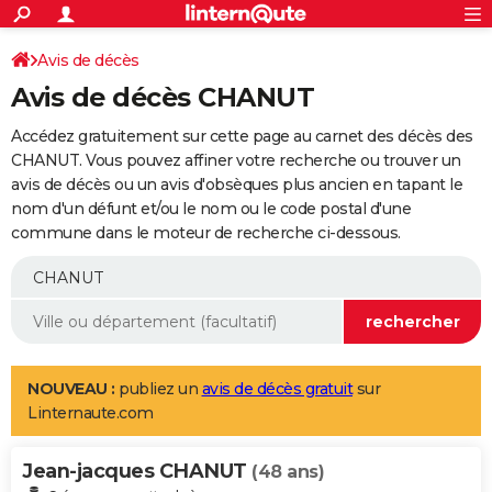
ACTUALITÉS
Connexion
S'inscrire
Avis de décès
Rechercher
Société
Education
Villes
Politique
Faits Divers
Monde
+
SPORT
Avis de décès CHANUT
Football
Cyclisme
Forum
Coupe du monde 2026
Tennis
Rugby
CULTURE
Accédez gratuitement sur cette page au carnet des décès des
TNT
Cinéma
Musique
Programme TV
Streaming
Sorties cinéma
+
CHANUT. Vous pouvez affiner votre recherche ou trouver un
FINANCE
avis de décès ou un avis d'obsèques plus ancien en tapant le
Impôts
Immobilier
Banque
Crédit
Retraite
Epargne
Risques naturels par ville
Assurance
AUTO
nom d'un défunt et/ou le nom ou le code postal d'une
commune dans le moteur de recherche ci-dessous.
Réserver un essai
Berlines
Forum auto
Essais
Citadines
SUV
+
HIGH-TECH
Meilleur smartphone
Ordinateurs
Guide high-tech
Mobiles
Internet
Jeux vidéo
+
BRICOLAGE
Aménagement intérieur
Cuisine
Jardinage
+
Forum
Extérieur
Salle de bains
Rangement
WEEK-END
Escapades
Expositions
Week-end nature
Guides de France
Patrimoine
Musées
+
LIFESTYLE
NOUVEAU :
publiez un
avis de décès gratuit
sur
Linternaute.com
Bien-être
Mode
+
Art de vivre
Loisirs
Modes de vie
SANTE
Jean-jacques CHANUT
Guide de la santé
Médicaments
+
Alimentation
Maladies
Sommeil
(48 ans)
VOYAGE