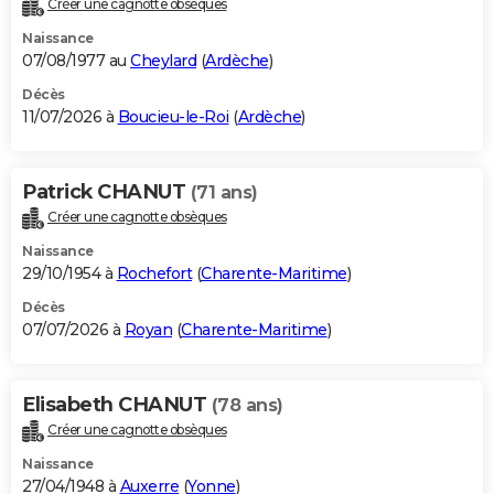
Créer une cagnotte obsèques
City break
Voyage de noces
Climat
Destinations
Voyage nature
Forum
+
PHOTO
Naissance
07/08/1977 au
Cheylard
(
Ardèche
)
GUIDES D'ACHAT
Décès
11/07/2026 à
Boucieu-le-Roi
(
Ardèche
)
BONS PLANS
CARTE DE VOEUX
Patrick CHANUT
(71 ans)
Carte Bonne année
Carte Pâques
Carte de Noël
Carte Saint-Valentin
Carte d'anniversaire
DICTIONNAIRE
Créer une cagnotte obsèques
Biographies
Expressions
Dictionnaire
Citations
Proverbes
PROGRAMME TV
Naissance
29/10/1954 à
Rochefort
(
Charente-Maritime
)
COPAINS D'AVANT
Décès
07/07/2026 à
Royan
(
Charente-Maritime
)
Se connecter
Collèges
Universités
Service militaire
S'inscrire
Lycées
Primaires
Entreprises
Avis de recherche
AVIS DE DÉCÈS
FORUM
Elisabeth CHANUT
(78 ans)
Lifestyle
Sport
Television
Cinema
Bricolage
Culture
Auto
Voyage
Créer une cagnotte obsèques
Naissance
27/04/1948 à
Auxerre
(
Yonne
)