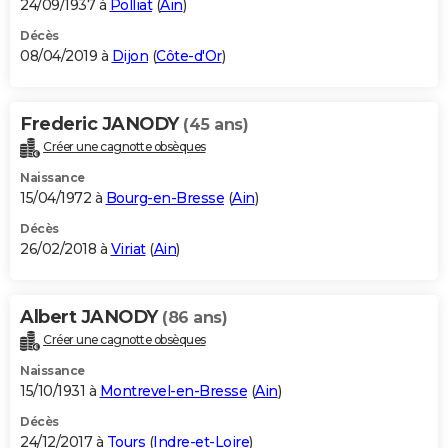
24/09/1937 à
Polliat
(
Ain
)
Décès
08/04/2019 à
Dijon
(
Côte-d'Or
)
Frederic JANODY
(45 ans)
Créer une cagnotte obsèques
Naissance
15/04/1972 à
Bourg-en-Bresse
(
Ain
)
Décès
26/02/2018 à
Viriat
(
Ain
)
Albert JANODY
(86 ans)
Créer une cagnotte obsèques
Naissance
15/10/1931 à
Montrevel-en-Bresse
(
Ain
)
Décès
24/12/2017 à
Tours
(
Indre-et-Loire
)