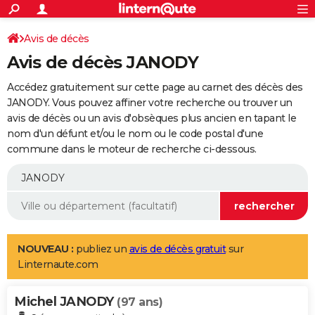
ACTUALITÉS
Connexion
S'inscrire
Avis de décès
Rechercher
Société
Education
Villes
Politique
Faits Divers
Monde
+
SPORT
Avis de décès JANODY
Football
Cyclisme
Forum
Coupe du monde 2026
Tennis
Rugby
CULTURE
Accédez gratuitement sur cette page au carnet des décès des
TNT
Cinéma
Musique
Programme TV
Streaming
Sorties cinéma
+
JANODY. Vous pouvez affiner votre recherche ou trouver un
FINANCE
avis de décès ou un avis d'obsèques plus ancien en tapant le
Impôts
Immobilier
Banque
Crédit
Retraite
Epargne
Risques naturels par ville
Assurance
AUTO
nom d'un défunt et/ou le nom ou le code postal d'une
commune dans le moteur de recherche ci-dessous.
Réserver un essai
Berlines
Forum auto
Essais
Citadines
SUV
+
HIGH-TECH
Meilleur smartphone
Ordinateurs
Guide high-tech
Mobiles
Internet
Jeux vidéo
+
BRICOLAGE
Aménagement intérieur
Cuisine
Jardinage
+
Forum
Extérieur
Salle de bains
Rangement
WEEK-END
Escapades
Expositions
Week-end nature
Guides de France
Patrimoine
Musées
+
LIFESTYLE
NOUVEAU :
publiez un
avis de décès gratuit
sur
Linternaute.com
Bien-être
Mode
+
Art de vivre
Loisirs
Modes de vie
SANTE
Michel JANODY
Guide de la santé
Médicaments
+
Alimentation
Maladies
Sommeil
(97 ans)
VOYAGE