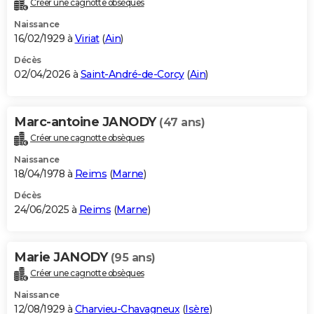
Créer une cagnotte obsèques
City break
Voyage de noces
Climat
Destinations
Voyage nature
Forum
+
PHOTO
Naissance
16/02/1929 à
Viriat
(
Ain
)
GUIDES D'ACHAT
Décès
02/04/2026 à
Saint-André-de-Corcy
(
Ain
)
BONS PLANS
CARTE DE VOEUX
Marc-antoine JANODY
(47 ans)
Carte Bonne année
Carte Pâques
Carte de Noël
Carte Saint-Valentin
Carte d'anniversaire
DICTIONNAIRE
Créer une cagnotte obsèques
Biographies
Expressions
Dictionnaire
Citations
Proverbes
PROGRAMME TV
Naissance
18/04/1978 à
Reims
(
Marne
)
COPAINS D'AVANT
Décès
24/06/2025 à
Reims
(
Marne
)
Se connecter
Collèges
Universités
Service militaire
S'inscrire
Lycées
Primaires
Entreprises
Avis de recherche
AVIS DE DÉCÈS
FORUM
Marie JANODY
(95 ans)
Lifestyle
Sport
Television
Cinema
Bricolage
Culture
Auto
Voyage
Créer une cagnotte obsèques
Naissance
12/08/1929 à
Charvieu-Chavagneux
(
Isère
)