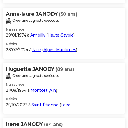
Anne-laure JANODY
(50 ans)
Créer une cagnotte obsèques
Naissance
29/01/1974 à
Ambilly
(
Haute-Savoie
)
Décès
28/07/2024 à
Nice
(
Alpes-Maritimes
)
Huguette JANODY
(89 ans)
Créer une cagnotte obsèques
Naissance
21/08/1934 à
Montcet
(
Ain
)
Décès
25/10/2023 à
Saint-Étienne
(
Loire
)
Irene JANODY
(94 ans)