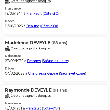
Créer une cagnotte obsèques
City break
Voyage de noces
Climat
Destinations
Voyage nature
Forum
+
PHOTO
Naissance
18/03/1944 à
Franxault
(
Côte-d'Or
)
GUIDES D'ACHAT
Décès
11/08/2025 à
Beaune
(
Côte-d'Or
)
BONS PLANS
CARTE DE VOEUX
Madeleine DEVEYLE
(88 ans)
Carte Bonne année
Carte Pâques
Carte de Noël
Carte Saint-Valentin
Carte d'anniversaire
DICTIONNAIRE
Créer une cagnotte obsèques
Biographies
Expressions
Dictionnaire
Citations
Proverbes
PROGRAMME TV
Naissance
23/09/1936 à
Branges
(
Saône-et-Loire
)
COPAINS D'AVANT
Décès
04/02/2025 à
Chalon-sur-Saône
(
Saône-et-Loire
)
Se connecter
Collèges
Universités
Service militaire
S'inscrire
Lycées
Primaires
Entreprises
Avis de recherche
AVIS DE DÉCÈS
FORUM
Raymonde DEVEYLE
(91 ans)
Lifestyle
Sport
Television
Cinema
Bricolage
Culture
Auto
Voyage
Créer une cagnotte obsèques
Naissance
16/02/1931 à
Franxault
(
Côte-d'Or
)