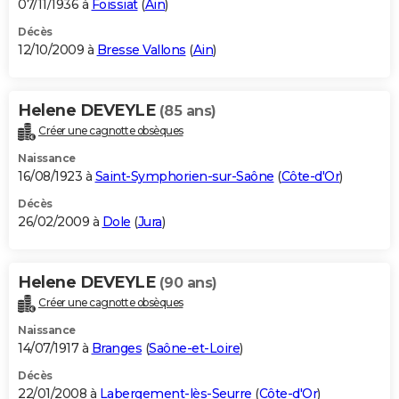
07/11/1936 à
Foissiat
(
Ain
)
Décès
12/10/2009 à
Bresse Vallons
(
Ain
)
Helene DEVEYLE
(85 ans)
Créer une cagnotte obsèques
Naissance
16/08/1923 à
Saint-Symphorien-sur-Saône
(
Côte-d'Or
)
Décès
26/02/2009 à
Dole
(
Jura
)
Helene DEVEYLE
(90 ans)
Créer une cagnotte obsèques
Naissance
14/07/1917 à
Branges
(
Saône-et-Loire
)
Décès
22/01/2008 à
Labergement-lès-Seurre
(
Côte-d'Or
)