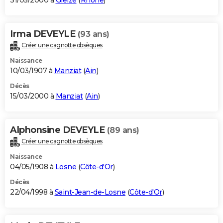
31/05/2000 à
Gleizé
(
Rhône
)
Irma DEVEYLE
(93 ans)
Créer une cagnotte obsèques
Naissance
10/03/1907 à
Manziat
(
Ain
)
Décès
15/03/2000 à
Manziat
(
Ain
)
Alphonsine DEVEYLE
(89 ans)
Créer une cagnotte obsèques
Naissance
04/05/1908 à
Losne
(
Côte-d'Or
)
Décès
22/04/1998 à
Saint-Jean-de-Losne
(
Côte-d'Or
)