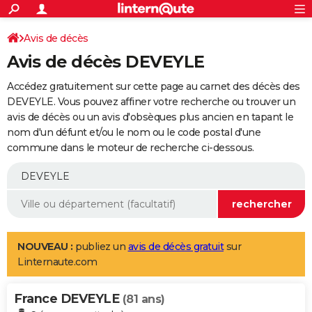
ACTUALITÉS
Connexion
S'inscrire
Avis de décès
Rechercher
Société
Education
Villes
Politique
Faits Divers
Monde
+
SPORT
Avis de décès DEVEYLE
Football
Cyclisme
Forum
Coupe du monde 2026
Tennis
Rugby
CULTURE
Accédez gratuitement sur cette page au carnet des décès des
TNT
Cinéma
Musique
Programme TV
Streaming
Sorties cinéma
+
DEVEYLE. Vous pouvez affiner votre recherche ou trouver un
FINANCE
avis de décès ou un avis d'obsèques plus ancien en tapant le
Impôts
Immobilier
Banque
Crédit
Retraite
Epargne
Risques naturels par ville
Assurance
AUTO
nom d'un défunt et/ou le nom ou le code postal d'une
commune dans le moteur de recherche ci-dessous.
Réserver un essai
Berlines
Forum auto
Essais
Citadines
SUV
+
HIGH-TECH
Meilleur smartphone
Ordinateurs
Guide high-tech
Mobiles
Internet
Jeux vidéo
+
BRICOLAGE
Aménagement intérieur
Cuisine
Jardinage
+
Forum
Extérieur
Salle de bains
Rangement
WEEK-END
Escapades
Expositions
Week-end nature
Guides de France
Patrimoine
Musées
+
LIFESTYLE
NOUVEAU :
publiez un
avis de décès gratuit
sur
Linternaute.com
Bien-être
Mode
+
Art de vivre
Loisirs
Modes de vie
SANTE
France DEVEYLE
Guide de la santé
Médicaments
+
Alimentation
Maladies
Sommeil
(81 ans)
VOYAGE