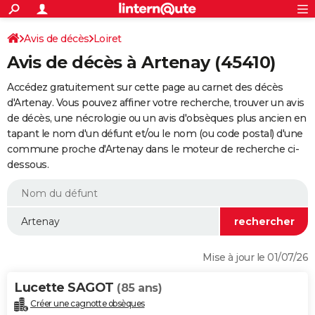
ACTUALITÉS
Connexion
S'inscrire
Avis de décès
Loiret
Rechercher
Société
Education
Villes
Politique
Faits Divers
Monde
+
SPORT
Avis de décès à Artenay (45410)
Football
Cyclisme
Forum
Coupe du monde 2026
Tennis
Rugby
CULTURE
Accédez gratuitement sur cette page au carnet des décès
TNT
Cinéma
Musique
Programme TV
Streaming
Sorties cinéma
+
d'Artenay. Vous pouvez affiner votre recherche, trouver un avis
FINANCE
de décès, une nécrologie ou un avis d'obsèques plus ancien en
Impôts
Immobilier
Banque
Crédit
Retraite
Epargne
Risques naturels par ville
Assurance
AUTO
tapant le nom d'un défunt et/ou le nom (ou code postal) d'une
commune proche d'Artenay dans le moteur de recherche ci-
Réserver un essai
Berlines
Forum auto
Essais
Citadines
SUV
+
HIGH-TECH
dessous.
Meilleur smartphone
Ordinateurs
Guide high-tech
Mobiles
Internet
Jeux vidéo
+
BRICOLAGE
Aménagement intérieur
Cuisine
Jardinage
+
Forum
Extérieur
Salle de bains
Rangement
WEEK-END
Escapades
Expositions
Week-end nature
Guides de France
Patrimoine
Musées
+
LIFESTYLE
Mise à jour le 01/07/26
Bien-être
Mode
+
Art de vivre
Loisirs
Modes de vie
SANTE
Lucette SAGOT
(85 ans)
Guide de la santé
Médicaments
+
Alimentation
Maladies
Sommeil
VOYAGE
Créer une cagnotte obsèques