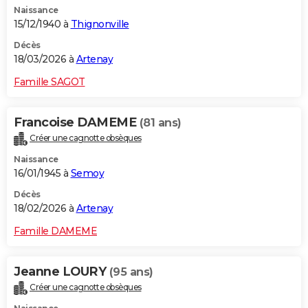
Naissance
City break
Voyage de noces
Climat
Destinations
Voyage nature
Forum
+
PHOTO
15/12/1940 à
Thignonville
GUIDES D'ACHAT
Décès
18/03/2026 à
Artenay
BONS PLANS
Famille SAGOT
CARTE DE VOEUX
Francoise DAMEME
(81 ans)
Carte Bonne année
Carte Pâques
Carte de Noël
Carte Saint-Valentin
Carte d'anniversaire
DICTIONNAIRE
Créer une cagnotte obsèques
Biographies
Expressions
Dictionnaire
Citations
Proverbes
PROGRAMME TV
Naissance
16/01/1945 à
Semoy
COPAINS D'AVANT
Décès
18/02/2026 à
Artenay
Se connecter
Collèges
Universités
Service militaire
S'inscrire
Lycées
Primaires
Entreprises
Avis de recherche
AVIS DE DÉCÈS
Famille DAMEME
FORUM
Lifestyle
Sport
Television
Cinema
Bricolage
Culture
Auto
Voyage
Jeanne LOURY
(95 ans)
Créer une cagnotte obsèques