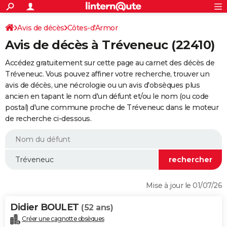
ACTUALITÉS
Connexion
S'inscrire
Avis de décès
Côtes-d'Armor
Rechercher
Société
Education
Villes
Politique
Faits Divers
Monde
+
SPORT
Avis de décès à Tréveneuc (22410)
Football
Cyclisme
Forum
Coupe du monde 2026
Tennis
Rugby
CULTURE
Accédez gratuitement sur cette page au carnet des décès de
TNT
Cinéma
Musique
Programme TV
Streaming
Sorties cinéma
+
Tréveneuc. Vous pouvez affiner votre recherche, trouver un
FINANCE
avis de décès, une nécrologie ou un avis d'obsèques plus
Impôts
Immobilier
Banque
Crédit
Retraite
Epargne
Risques naturels par ville
Assurance
AUTO
ancien en tapant le nom d'un défunt et/ou le nom (ou code
postal) d'une commune proche de Tréveneuc dans le moteur
Réserver un essai
Berlines
Forum auto
Essais
Citadines
SUV
+
HIGH-TECH
de recherche ci-dessous.
Meilleur smartphone
Ordinateurs
Guide high-tech
Mobiles
Internet
Jeux vidéo
+
BRICOLAGE
Aménagement intérieur
Cuisine
Jardinage
+
Forum
Extérieur
Salle de bains
Rangement
WEEK-END
Escapades
Expositions
Week-end nature
Guides de France
Patrimoine
Musées
+
LIFESTYLE
Mise à jour le 01/07/26
Bien-être
Mode
+
Art de vivre
Loisirs
Modes de vie
SANTE
Didier BOULET
(52 ans)
Guide de la santé
Médicaments
+
Alimentation
Maladies
Sommeil
VOYAGE
Créer une cagnotte obsèques