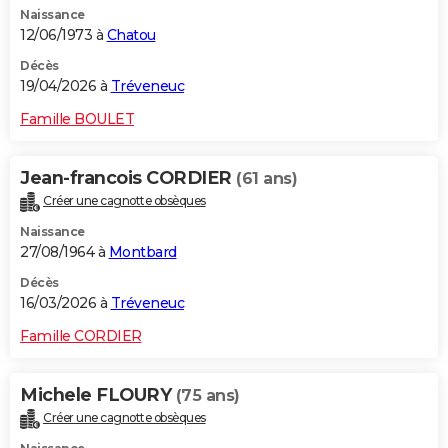
Naissance
City break
Voyage de noces
Climat
Destinations
Voyage nature
Forum
+
PHOTO
12/06/1973 à
Chatou
GUIDES D'ACHAT
Décès
19/04/2026 à
Tréveneuc
BONS PLANS
Famille BOULET
CARTE DE VOEUX
Jean-francois CORDIER
(61 ans)
Carte Bonne année
Carte Pâques
Carte de Noël
Carte Saint-Valentin
Carte d'anniversaire
DICTIONNAIRE
Créer une cagnotte obsèques
Biographies
Expressions
Dictionnaire
Citations
Proverbes
PROGRAMME TV
Naissance
27/08/1964 à
Montbard
COPAINS D'AVANT
Décès
16/03/2026 à
Tréveneuc
Se connecter
Collèges
Universités
Service militaire
S'inscrire
Lycées
Primaires
Entreprises
Avis de recherche
AVIS DE DÉCÈS
Famille CORDIER
FORUM
Lifestyle
Sport
Television
Cinema
Bricolage
Culture
Auto
Voyage
Michele FLOURY
(75 ans)
Créer une cagnotte obsèques