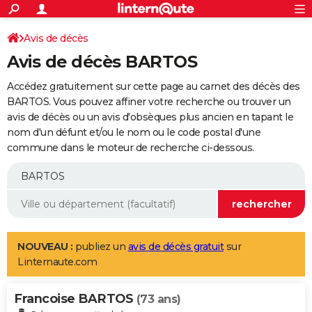
ACTUALITÉS
Connexion
S'inscrire
Avis de décès
Rechercher
Société
Education
Villes
Politique
Faits Divers
Monde
+
SPORT
Avis de décès BARTOS
Football
Cyclisme
Forum
Coupe du monde 2026
Tennis
Rugby
CULTURE
Accédez gratuitement sur cette page au carnet des décès des
TNT
Cinéma
Musique
Programme TV
Streaming
Sorties cinéma
+
BARTOS. Vous pouvez affiner votre recherche ou trouver un
FINANCE
avis de décès ou un avis d'obsèques plus ancien en tapant le
Impôts
Immobilier
Banque
Crédit
Retraite
Epargne
Risques naturels par ville
Assurance
AUTO
nom d'un défunt et/ou le nom ou le code postal d'une
commune dans le moteur de recherche ci-dessous.
Réserver un essai
Berlines
Forum auto
Essais
Citadines
SUV
+
HIGH-TECH
Meilleur smartphone
Ordinateurs
Guide high-tech
Mobiles
Internet
Jeux vidéo
+
BRICOLAGE
Aménagement intérieur
Cuisine
Jardinage
+
Forum
Extérieur
Salle de bains
Rangement
WEEK-END
Escapades
Expositions
Week-end nature
Guides de France
Patrimoine
Musées
+
LIFESTYLE
NOUVEAU :
publiez un
avis de décès gratuit
sur
Linternaute.com
Bien-être
Mode
+
Art de vivre
Loisirs
Modes de vie
SANTE
Francoise BARTOS
Guide de la santé
Médicaments
+
Alimentation
Maladies
Sommeil
(73 ans)
VOYAGE