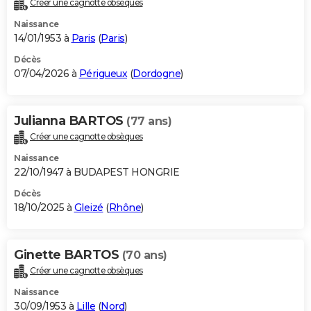
Créer une cagnotte obsèques
City break
Voyage de noces
Climat
Destinations
Voyage nature
Forum
+
PHOTO
Naissance
14/01/1953 à
Paris
(
Paris
)
GUIDES D'ACHAT
Décès
07/04/2026 à
Périgueux
(
Dordogne
)
BONS PLANS
CARTE DE VOEUX
Julianna BARTOS
(77 ans)
Carte Bonne année
Carte Pâques
Carte de Noël
Carte Saint-Valentin
Carte d'anniversaire
DICTIONNAIRE
Créer une cagnotte obsèques
Biographies
Expressions
Dictionnaire
Citations
Proverbes
PROGRAMME TV
Naissance
22/10/1947 à BUDAPEST HONGRIE
COPAINS D'AVANT
Décès
18/10/2025 à
Gleizé
(
Rhône
)
Se connecter
Collèges
Universités
Service militaire
S'inscrire
Lycées
Primaires
Entreprises
Avis de recherche
AVIS DE DÉCÈS
FORUM
Ginette BARTOS
(70 ans)
Lifestyle
Sport
Television
Cinema
Bricolage
Culture
Auto
Voyage
Créer une cagnotte obsèques
Naissance
30/09/1953 à
Lille
(
Nord
)