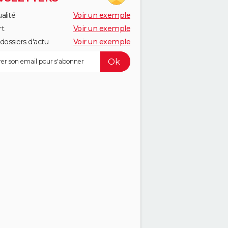
alité
Voir un exemple
rt
Voir un exemple
dossiers d'actu
Voir un exemple