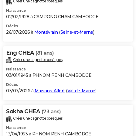
Créer une cagnotte obsèques
City break
Voyage de noces
Climat
Destinations
Voyage nature
Forum
+
PHOTO
Naissance
02/02/1928 à CAMPONG CHAM CAMBODGE
GUIDES D'ACHAT
Décès
26/07/2026 à
Montévrain
(
Seine-et-Marne
)
BONS PLANS
CARTE DE VOEUX
Eng CHEA
(81 ans)
Carte Bonne année
Carte Pâques
Carte de Noël
Carte Saint-Valentin
Carte d'anniversaire
DICTIONNAIRE
Créer une cagnotte obsèques
Biographies
Expressions
Dictionnaire
Citations
Proverbes
PROGRAMME TV
Naissance
03/01/1945 à PHNOM PENH CAMBODGE
COPAINS D'AVANT
Décès
03/07/2026 à
Maisons-Alfort
(
Val-de-Marne
)
Se connecter
Collèges
Universités
Service militaire
S'inscrire
Lycées
Primaires
Entreprises
Avis de recherche
AVIS DE DÉCÈS
FORUM
Sokha CHEA
(73 ans)
Lifestyle
Sport
Television
Cinema
Bricolage
Culture
Auto
Voyage
Créer une cagnotte obsèques
Naissance
13/04/1953 à PHNOM PENH CAMBODGE