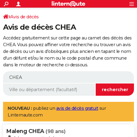
ACTUALITÉS
Connexion
S'inscrire
Avis de décès
Rechercher
Société
Education
Villes
Politique
Faits Divers
Monde
+
SPORT
Avis de décès CHEA
Football
Cyclisme
Forum
Coupe du monde 2026
Tennis
Rugby
CULTURE
Accédez gratuitement sur cette page au carnet des décès des
TNT
Cinéma
Musique
Programme TV
Streaming
Sorties cinéma
+
CHEA. Vous pouvez affiner votre recherche ou trouver un avis
FINANCE
de décès ou un avis d'obsèques plus ancien en tapant le nom
Impôts
Immobilier
Banque
Crédit
Retraite
Epargne
Risques naturels par ville
Assurance
AUTO
d'un défunt et/ou le nom ou le code postal d'une commune
dans le moteur de recherche ci-dessous.
Réserver un essai
Berlines
Forum auto
Essais
Citadines
SUV
+
HIGH-TECH
Meilleur smartphone
Ordinateurs
Guide high-tech
Mobiles
Internet
Jeux vidéo
+
BRICOLAGE
Aménagement intérieur
Cuisine
Jardinage
+
Forum
Extérieur
Salle de bains
Rangement
WEEK-END
Escapades
Expositions
Week-end nature
Guides de France
Patrimoine
Musées
+
LIFESTYLE
NOUVEAU :
publiez un
avis de décès gratuit
sur
Linternaute.com
Bien-être
Mode
+
Art de vivre
Loisirs
Modes de vie
SANTE
Maleng CHEA
Guide de la santé
Médicaments
+
Alimentation
Maladies
Sommeil
(98 ans)
VOYAGE